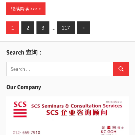
继续阅读 >>>
Posts
Next
1
2
3
…
117
»
Posts
navigation
Search 查询：
Search
Search
for:
Our Company