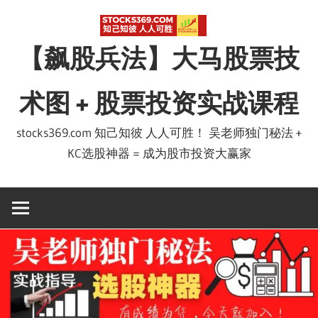
Skip
to
【飙股兵法】大马股票技
content
术图 + 股票投资实战课程
stocks369.com 知己知彼 人人可胜！ 吴老师独门秘法 +
KC选股神器 = 成为股市投资大赢家
吴继宗 星洲日报专栏