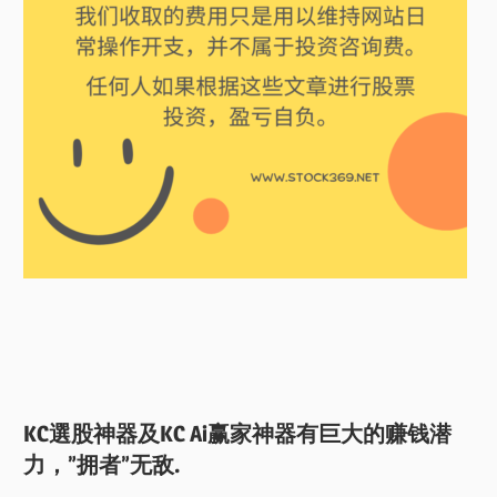
KC選股神器及KC Ai赢家神器有巨大的赚钱潜
力，”拥者”无敌.