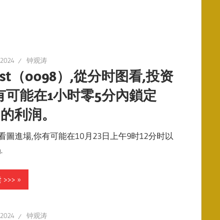
 2024
钟观涛
vest（0098）,從分时图看,投资
有可能在1小时零5分內鎖定
6%的利润。
看圖進場,你有可能在10月23日上午9时12分时以
.
>>>
 2024
钟观涛