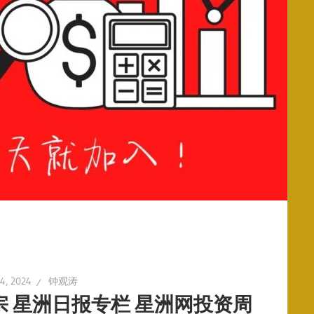
4, 2024
钟观涛
宗 星洲日报专栏 星洲网投资周