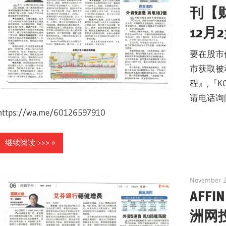
刊【财
12月
要在股市
市获取被
程』,『K
请电话询问：+
https://wa.me/60126597910
继续阅读 >>>
November 2
AFFI
洲网