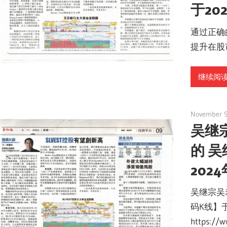
于20
通过正确
提升在股
继续阅读 
November 9
吴继
的 
202
吴继宗吴
码K线】于
https://