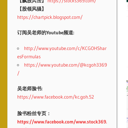
【飙股兵法】
https://stocks369.com/
【股领风骚】
https://chartpick.blogspot.com/
订阅吴老师的Youtube频道:
http://www.youtube.com/c/KCGOHShar
esFormulas
https://www.youtube.com/@kcgoh3369
/
吴老师脸书:
https://www.facebook.com/kc.goh.52
脸书粉丝专页：
https://www.facebook.com/www.stock369.