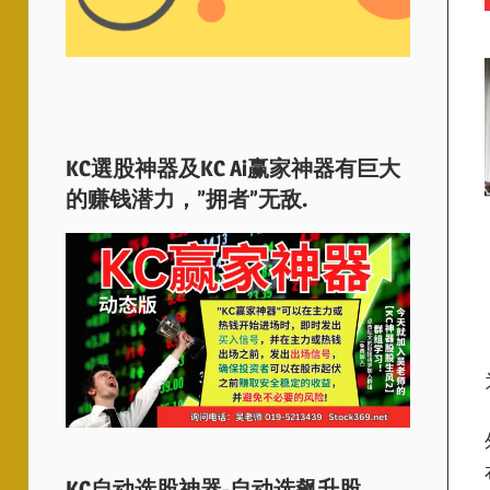
KC選股神器及KC Ai赢家神器有巨大
的赚钱潜力，”拥者”无敌.
KC自动选股神器-自动选飙升股