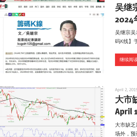
吴继
202
吴继宗吴
码K线】于
继续阅读 
April 2, 201
大市
April 
大市缺乏
场外，预