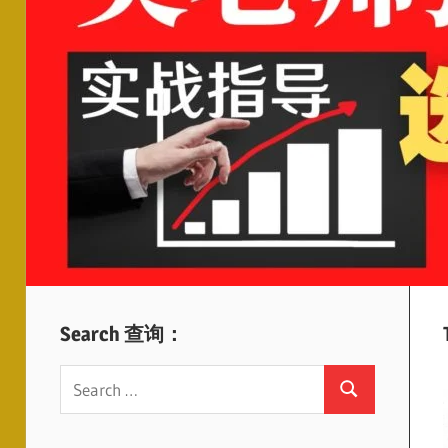
Search 查询：
Search
Search
for: