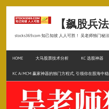
Skip
to
【飙股兵法
content
stocks369.com 知己知彼 人人可胜！ 吴老师独门
HOME
大马股票技术分析
KC 选股神器
KC Ai MCM 赢家神器的独门方程式, 引领你在股海中