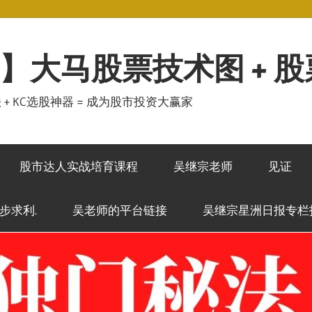
】大马股票技术图 + 
秘法 + KC选股神器 = 成为股市投资大赢家
股市达人实战培育课程
吴继宗老师
见证
稳步求利.
吴老师的平台链接
吴继宗星洲日报专栏