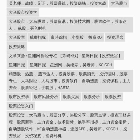
吴老师，战绩，见证，股票赚钱，投资赚钱，投资实战
大马股市
大马股市投资学
大马股市，大马股票，股票资讯，投资技术图，股票软件，股市达
人， 飙股，买入时机
大马股票
威廉指标
富時綜指
小型股
投资ROI
投资理念
投资策略
文章来源 : 星洲网 财经专栏 【筹码K线】 星洲日报【投资致富】
星洲日报
星洲日报，星洲网，吴继宗，吴老师，KC GOH
精选股，热股， 股市达人，投资股票，股票消息，投资理财，股票
专栏，大马财经，大马股市，投资软件，自动选股，投资课程，主力
资金，股票经纪，手套股，HARTA
股市投资学
股市风险分析
股票买卖
股票分析
股票投资
股票投资入门
股票投资，大马股市，股票分享，热股分享，股票点评，投资理财课
程，股票新手，主力资金，技术指标，换手率指标，主力资金指标，
自动选股软件，KC自动选股神器，选股APP，吴老师，KCGOH， 投
资致富，投资秘笈，投资时机