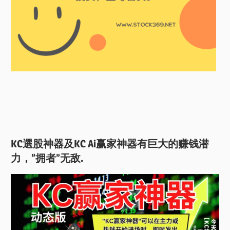
KC選股神器及KC Ai赢家神器有巨大的赚钱潜
力，”拥者”无敌.