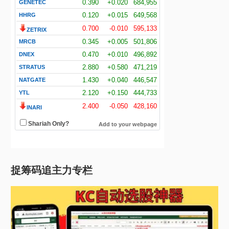
捉筹码追主力专栏