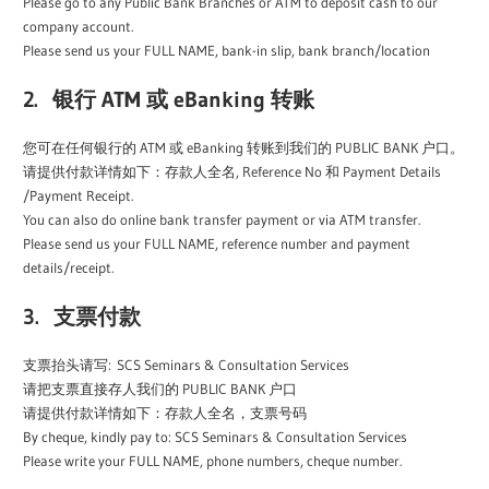
Please go to any Public Bank Branches or ATM to deposit cash to our
company account.
Please send us your FULL NAME, bank-in slip, bank branch/location
2.
银行 ATM 或 eBanking 转账
您可在任何银行的 ATM 或 eBanking 转账到我们的 PUBLIC BANK 户口。
请提供付款详情如下：存款人全名, Reference No 和 Payment Details
/Payment Receipt.
You can also do online bank transfer payment or via ATM transfer.
Please send us your FULL NAME, reference number and payment
details/receipt.
3.
支票付款
支票抬头请写: SCS Seminars & Consultation Services
请把支票直接存人我们的 PUBLIC BANK 户口
请提供付款详情如下：存款人全名，支票号码
By cheque, kindly pay to: SCS Seminars & Consultation Services
Please write your FULL NAME, phone numbers, cheque number.