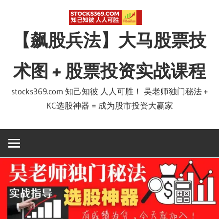
Skip
to
【飙股兵法】大马股票技
content
术图 + 股票投资实战课程
stocks369.com 知己知彼 人人可胜！ 吴老师独门秘法 +
KC选股神器 = 成为股市投资大赢家