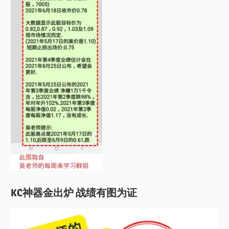
KC神器金出炉 战绩有图为证