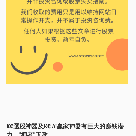
KC選股神器及KC Ai赢家神器有巨大的赚钱潜
力，”拥者”无敌.