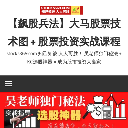
Skip
to
【飙股兵法】大马股票技
content
术图 + 股票投资实战课程
stocks369.com 知己知彼 人人可胜！ 吴老师独门秘法 +
KC选股神器 = 成为股市投资大赢家