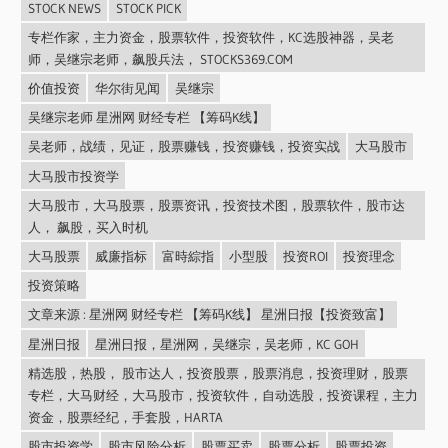
STOCK NEWS
STOCK PICK
专栏作家，主力资金，股票软件，投资软件，KC选股神器，吴老
师，吴继宗老师，飙股兵法， STOCKS369.COM
价值投资
华尔街见闻
吴继宗
吴继宗老师 星洲网 财经专栏 【筹码K线】
吴老师，战绩，见证，股票赚钱，投资赚钱，投资实战
大马股市
大马股市投资学
大马股市，大马股票，股票资讯，投资技术图，股票软件，股市达
人， 飙股，买入时机
大马股票
威廉指标
富時綜指
小型股
投资ROI
投资理念
投资策略
文章来源 : 星洲网 财经专栏 【筹码K线】 星洲日报【投资致富】
星洲日报
星洲日报，星洲网，吴继宗，吴老师，KC GOH
精选股，热股， 股市达人，投资股票，股票消息，投资理财，股票
专栏，大马财经，大马股市，投资软件，自动选股，投资课程，主力
资金，股票经纪，手套股，HARTA
股市投资学
股市风险分析
股票买卖
股票分析
股票投资