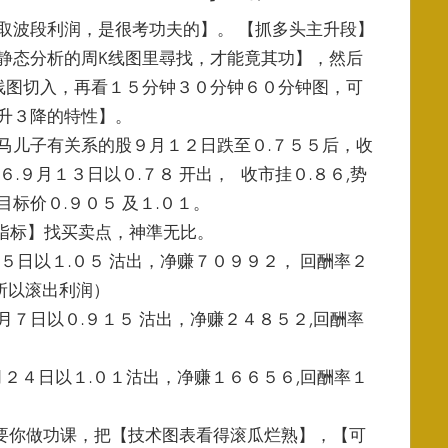
取波段利润，是很考功夫的】。 【抓多头主升段】
静态分析的周K线图里尋找，才能竟其功】，然后
线图切入，再看１５分钟３０分钟６０分钟图，可
升３降的特性】。
马儿子有关系的股９月１２日跌至０.７５５后，收
６.９月１３日以０.７８ 开出， 收市挂０.８６,势
目标价０.９０５ 及１.０１。
指标】找买卖点，神準无比。
５日以１.０５ 沽出，净赚７０９９２， 回酬率２
，所以滚出利润）
月７日以０.９１５ 沽出，净赚２４８５２,回酬率
月２４日以１.０１沽出，净赚１６６５６,回酬率１
要你做功课，把【技术图表看得滚瓜烂熟】，【可