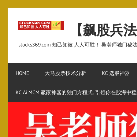
Skip
to
【飙股兵法
content
stocks369.com 知己知彼 人人可胜！ 吴老师独门
HOME
大马股票技术分析
KC 选股神器
KC Ai MCM 赢家神器的独门方程式, 引领你在股海中