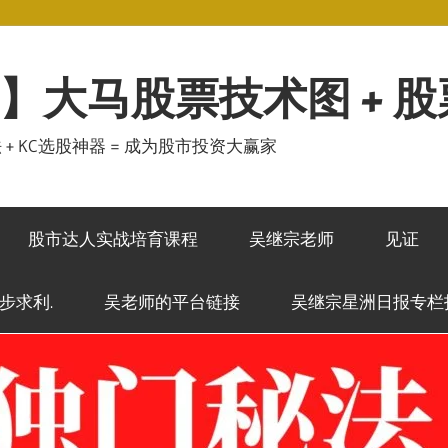
】大马股票技术图 + 
秘法 + KC选股神器 = 成为股市投资大赢家
股市达人实战培育课程
吴继宗老师
见证
稳步求利.
吴老师的平台链接
吴继宗星洲日报专栏