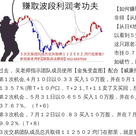
【如何赚
非得【从
【从日K
以看到５
这只跟老
市挂０.７
如破竹，
过去， 吴老师指示团队成员使用【金兔变盘图】配合【威廉
第１次机会,４月１０日以０.３３ 买入１０万股，并在５月１
１３.５７% (用Ｔ+１０户口，Ｔ+２１,Ｔ+１１卖了又买回
第２次机会，５月３１日以０.６５５ 买入１０万股，并在６
３７.６７%。（Ｔ+６)
第３次机会，７月１２日以０ .８３ 买入１０万股， 并在７
９.９２%.（Ｔ+８)
３次交易团队成员总共取得１１２５０２.窍门在那里，就是