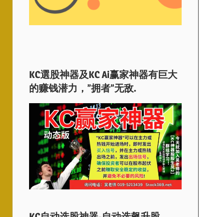
KC選股神器及KC Ai赢家神器有巨大
的赚钱潜力，”拥者”无敌.
KC自动选股神器-自动选飙升股