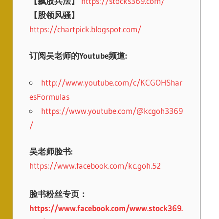
【飙股兵法】
https://stocks369.com/
【股领风骚】
https://chartpick.blogspot.com/
订阅吴老师的Youtube频道:
http://www.youtube.com/c/KCGOHShar
esFormulas
https://www.youtube.com/@kcgoh3369
/
吴老师脸书:
https://www.facebook.com/kc.goh.52
脸书粉丝专页：
https://www.facebook.com/www.stock369.