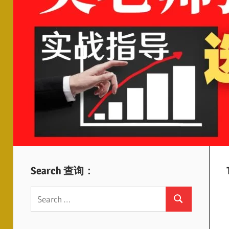
Search 查询：
Search
Search
for: