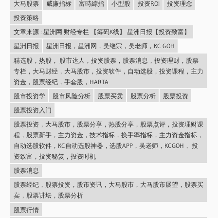
大马股票
威廉指标
富時綜指
小型股
投资ROI
投资理念
投资策略
文章来源 : 星洲网 财经专栏 【筹码K线】 星洲日报【投资致富】
星洲日报
星洲日报，星洲网，吴继宗，吴老师，KC GOH
精选股，热股， 股市达人，投资股票，股票消息，投资理财，股票
专栏，大马财经，大马股市，投资软件，自动选股，投资课程，主力
资金，股票经纪，手套股，HARTA
股市投资学
股市风险分析
股票买卖
股票分析
股票投资
股票投资入门
股票投资，大马股市，股票分享，热股分享，股票点评，投资理财课
程，股票新手，主力资金，技术指标，换手率指标，主力资金指标，
自动选股软件，KC自动选股神器，选股APP，吴老师，KCGOH， 投
资致富，投资秘笈，投资时机
股票消息
股票经纪，股票投资，股市资讯，大马股市，大马股市展望，股票买
卖，股票讲坛，股票分析
股票行情