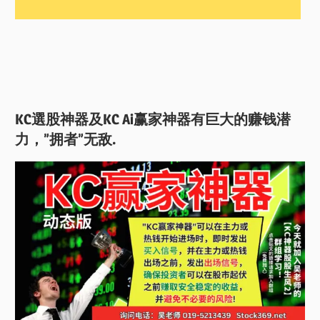
KC選股神器及KC Ai赢家神器有巨大的赚钱潜
力，”拥者”无敌.