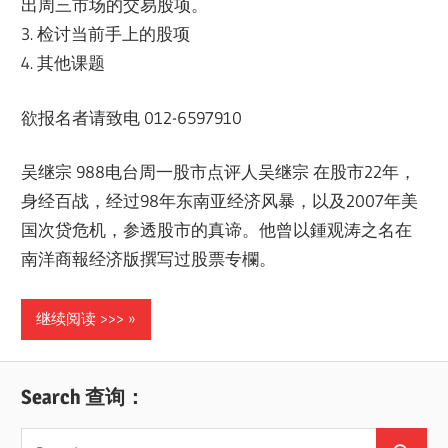
出周三市场的交易股项。
3. 检讨当前手上的股项
4. 其他课题
欲报名者请致电 012-6597910
吴继宗 988电台周一股市点评人吴继宗 在股市22年，
身经百战，经过98年东南亚经济风暴，以及2007年美
国次贷危机，参透股市的真谛。他曾以鍾观涛之名在
南洋商報经济版撰写过股票专欄。
继续阅读 >>>
Search 查询：
Search