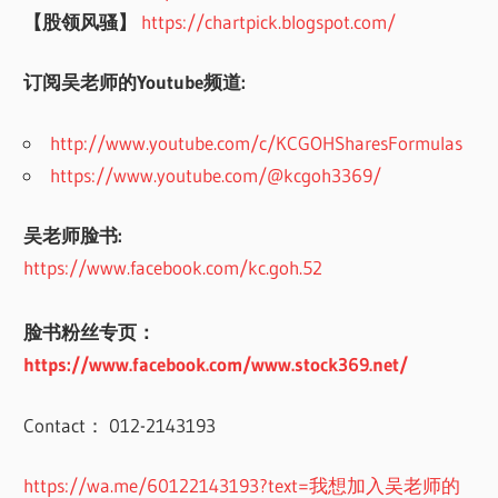
【股领风骚】
https://chartpick.blogspot.com/
订阅吴老师的Youtube频道:
http://www.youtube.com/c/KCGOHSharesFormulas
https://www.youtube.com/@kcgoh3369/
吴老师脸书:
https://www.facebook.com/kc.goh.52
脸书粉丝专页：
https://www.facebook.com/www.stock369.net/
Contact： 012-2143193
https://wa.me/60122143193?text=我想加入吴老师的