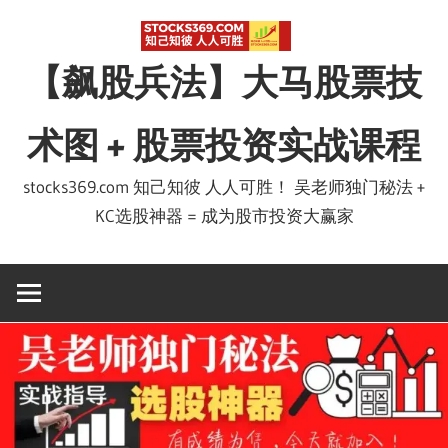
Skip
to
【飙股兵法】大马股票技
content
术图 + 股票投资实战课程
stocks369.com 知己知彼 人人可胜！ 吴老师独门秘法 +
KC选股神器 = 成为股市投资大赢家