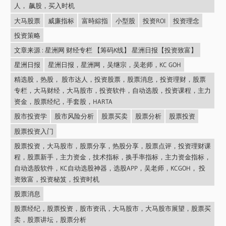
人， 飙股，买入时机
大马股票
威廉指标
富時綜指
小型股
投资ROI
投资理念
投资策略
文章来源 : 星洲网 财经专栏 【筹码K线】 星洲日报【投资致富】
星洲日报
星洲日报，星洲网，吴继宗，吴老师，KC GOH
精选股，热股， 股市达人，投资股票，股票消息，投资理财，股票
专栏，大马财经，大马股市，投资软件，自动选股，投资课程，主力
资金，股票经纪，手套股，HARTA
股市投资学
股市风险分析
股票买卖
股票分析
股票投资
股票投资入门
股票投资，大马股市，股票分享，热股分享，股票点评，投资理财课
程，股票新手，主力资金，技术指标，换手率指标，主力资金指标，
自动选股软件，KC自动选股神器，选股APP，吴老师，KCGOH， 投
资致富，投资秘笈，投资时机
股票消息
股票经纪，股票投资，股市资讯，大马股市，大马股市展望，股票买
卖，股票讲坛，股票分析