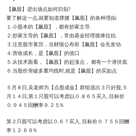
【飙股】进出场点如何归划?
要了解这一点,就要知道撑腰【飙股】的各种理由:
１.小股本的【飙股】，都有炒家主导.
２.炒家主导的【飙股】，常由基金经理接捧拉抬.
３.注意股市黄历，当财报公布前【飙股】会先发动.
４.营收成长，是【飙股】的借口.
５.从技术面看，【飙股】的起涨点， 都有一个潜伏底
６.当股价突破多重均线时,就是【飙股】的买如点
５月８日,吴老师为【点股成金】群组选出３只好股,５
月１４日,第１只股可以考虑以０.８６５买入, 目标价
０.９４５回酬率９.２５%
第２只股可以考虑以０.６７买入, 目标价０.７５５回酬
率１２.６９%