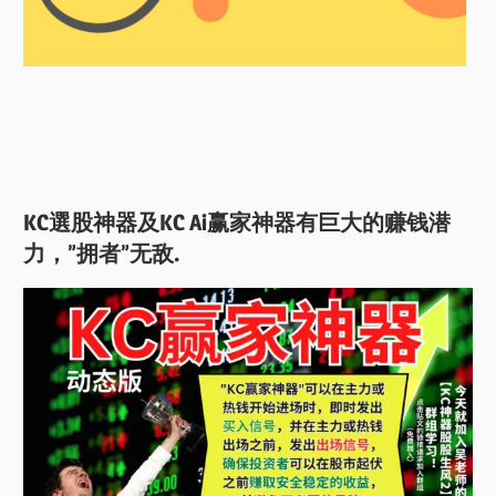
KC選股神器及KC Ai赢家神器有巨大的赚钱潜
力，”拥者”无敌.