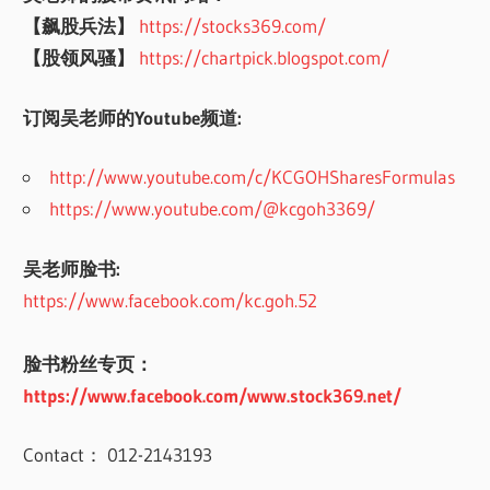
【飙股兵法】
https://stocks369.com/
【股领风骚】
https://chartpick.blogspot.com/
订阅吴老师的Youtube频道:
http://www.youtube.com/c/KCGOHSharesFormulas
https://www.youtube.com/@kcgoh3369/
吴老师脸书:
https://www.facebook.com/kc.goh.52
脸书粉丝专页：
https://www.facebook.com/www.stock369.net/
Contact： 012-2143193