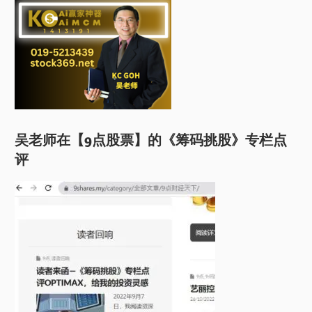
吴老师在【9点股票】的《筹码挑股》专栏点
评