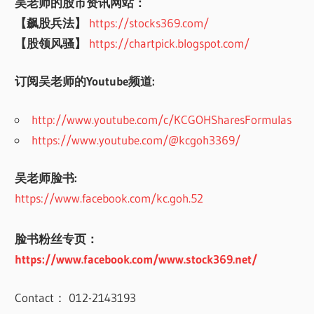
吴老师的股市资讯网站：
【飙股兵法】
https://stocks369.com/
【股领风骚】
https://chartpick.blogspot.com/
订阅吴老师的Youtube频道:
http://www.youtube.com/c/KCGOHSharesFormulas
https://www.youtube.com/@kcgoh3369/
吴老师脸书:
https://www.facebook.com/kc.goh.52
脸书粉丝专页：
https://www.facebook.com/www.stock369.net/
Contact： 012-2143193