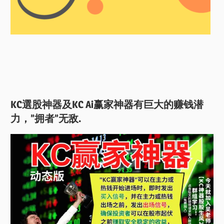
KC選股神器及KC Ai赢家神器有巨大的赚钱潜
力，”拥者”无敌.