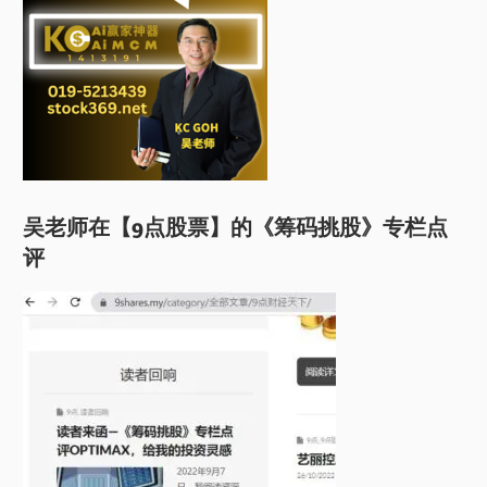
吴老师在【9点股票】的《筹码挑股》专栏点
评