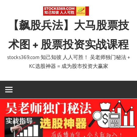
Skip
to
【飙股兵法】大马股票技
content
术图 + 股票投资实战课程
stocks369.com 知己知彼 人人可胜！ 吴老师独门秘法 +
KC选股神器 = 成为股市投资大赢家