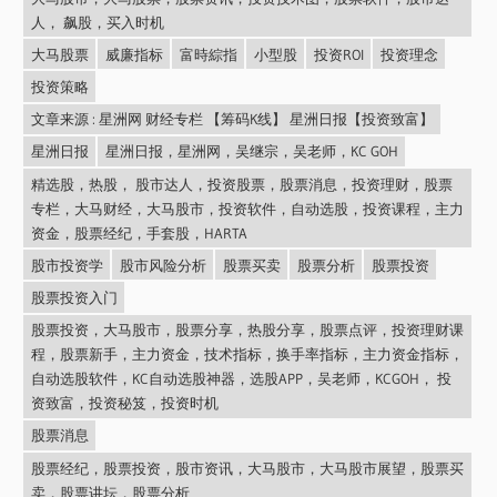
人， 飙股，买入时机
大马股票
威廉指标
富時綜指
小型股
投资ROI
投资理念
投资策略
文章来源 : 星洲网 财经专栏 【筹码K线】 星洲日报【投资致富】
星洲日报
星洲日报，星洲网，吴继宗，吴老师，KC GOH
精选股，热股， 股市达人，投资股票，股票消息，投资理财，股票
专栏，大马财经，大马股市，投资软件，自动选股，投资课程，主力
资金，股票经纪，手套股，HARTA
股市投资学
股市风险分析
股票买卖
股票分析
股票投资
股票投资入门
股票投资，大马股市，股票分享，热股分享，股票点评，投资理财课
程，股票新手，主力资金，技术指标，换手率指标，主力资金指标，
自动选股软件，KC自动选股神器，选股APP，吴老师，KCGOH， 投
资致富，投资秘笈，投资时机
股票消息
股票经纪，股票投资，股市资讯，大马股市，大马股市展望，股票买
卖，股票讲坛，股票分析