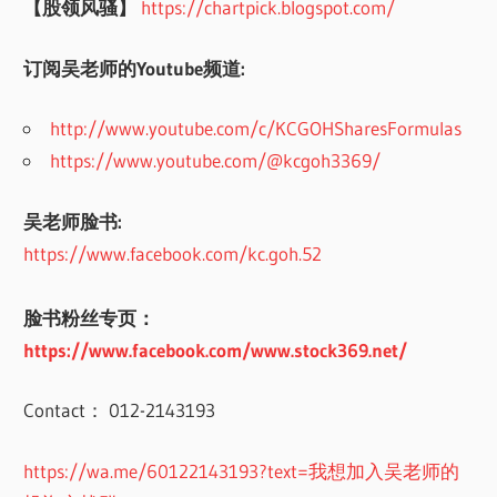
【股领风骚】
https://chartpick.blogspot.com/
订阅吴老师的Youtube频道:
http://www.youtube.com/c/KCGOHSharesFormulas
https://www.youtube.com/@kcgoh3369/
吴老师脸书:
https://www.facebook.com/kc.goh.52
脸书粉丝专页：
https://www.facebook.com/www.stock369.net/
Contact： 012-2143193
https://wa.me/60122143193?text=我想加入吴老师的