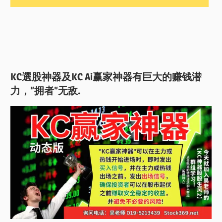
KC選股神器及KC Ai赢家神器有巨大的赚钱潜
力，”拥者”无敌.