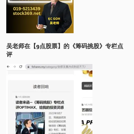
吴老师在【9点股票】的《筹码挑股》专栏点
评