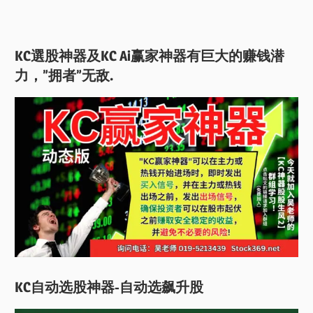
KC選股神器及KC Ai赢家神器有巨大的赚钱潜
力，”拥者”无敌.
KC自动选股神器-自动选飙升股