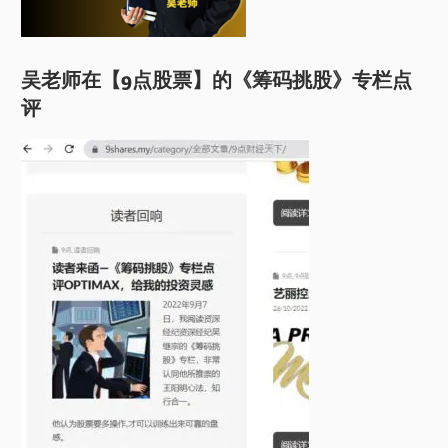
吴老师在【9点股票】的《筹码挑股》专栏点
评