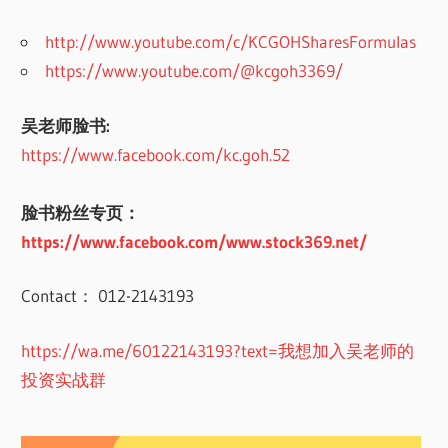
http://www.youtube.com/c/KCGOHSharesFormulas
https://www.youtube.com/@kcgoh3369/
吴老师脸书:
https://www.facebook.com/kc.goh.52
脸书粉丝专页：
https://www.facebook.com/www.stock369.net/
Contact： 012-2143193
https://wa.me/60122143193?text=我想加入吴老师的
投资实战群