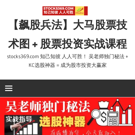
Skip
to
【飙股兵法】大马股票技
content
术图 + 股票投资实战课程
stocks369.com 知己知彼 人人可胜！ 吴老师独门秘法 +
KC选股神器 = 成为股市投资大赢家