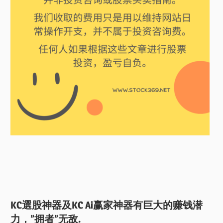
KC選股神器及KC Ai赢家神器有巨大的赚钱潜
力，”拥者”无敌.