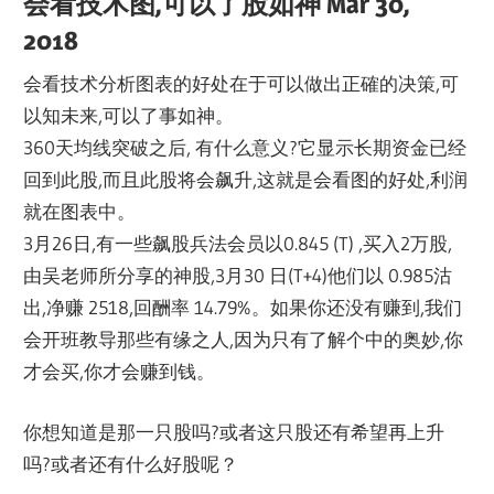
会看技术图,可以了股如神 Mar 30,
2018
会看技术分析图表的好处在于可以做出正確的决策,可
以知未来,可以了事如神。
360天均线突破之后, 有什么意义?它显示长期资金已经
回到此股,而且此股将会飙升,这就是会看图的好处,利润
就在图表中。
3月26日,有一些飙股兵法会员以0.845 (T) ,买入2万股,
由吴老师所分享的神股,3月30 日(T+4)他们以 0.985沽
出,净赚 2518,回酬率 14.79%。如果你还没有赚到,我们
会开班教导那些有缘之人,因为只有了解个中的奥妙,你
才会买,你才会赚到钱。
你想知道是那一只股吗?或者这只股还有希望再上升
吗?或者还有什么好股呢？