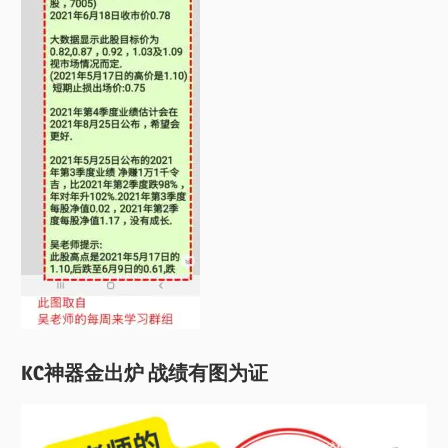
KC神器金出炉 战绩有图为证