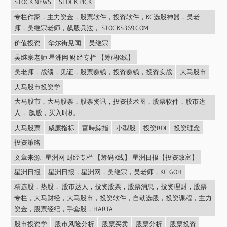
STOCK NEWS
STOCK PICK
专栏作家，主力资金，股票软件，投资软件，KC选股神器，吴老
师，吴继宗老师，飙股兵法， STOCKS369.COM
价值投资
华尔街见闻
吴继宗
吴继宗老师 星洲网 财经专栏 【筹码K线】
吴老师，战绩，见证，股票赚钱，投资赚钱，投资实战
大马股市
大马股市投资学
大马股市，大马股票，股票资讯，投资技术图，股票软件，股市达
人， 飙股，买入时机
大马股票
威廉指标
富時綜指
小型股
投资ROI
投资理念
投资策略
文章来源 : 星洲网 财经专栏 【筹码K线】 星洲日报【投资致富】
星洲日报
星洲日报，星洲网，吴继宗，吴老师，KC GOH
精选股，热股， 股市达人，投资股票，股票消息，投资理财，股票
专栏，大马财经，大马股市，投资软件，自动选股，投资课程，主力
资金，股票经纪，手套股，HARTA
股市投资学
股市风险分析
股票买卖
股票分析
股票投资