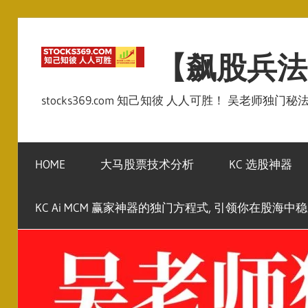
Skip
to
【飙股兵法
content
stocks369.com 知己知彼 人人可胜！ 吴老师独门
HOME
大马股票技术分析
KC 选股神器
KC Ai MCM 赢家神器的独门方程式, 引领你在股海中