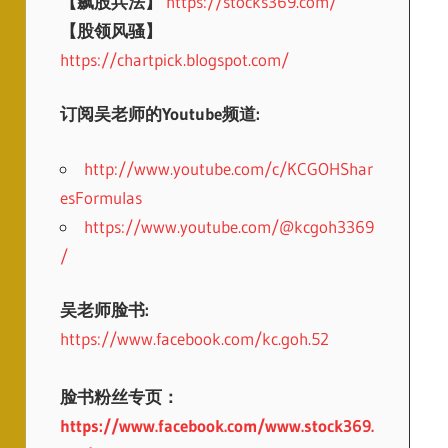
【飙股兵法】
https://stocks369.com/
【股领风骚】
https://chartpick.blogspot.com/
订阅吴老师的Youtube频道:
http://www.youtube.com/c/KCGOHShar
esFormulas
https://www.youtube.com/@kcgoh3369
/
吴老师脸书:
https://www.facebook.com/kc.goh.52
脸书粉丝专页：
https://www.facebook.com/www.stock369.