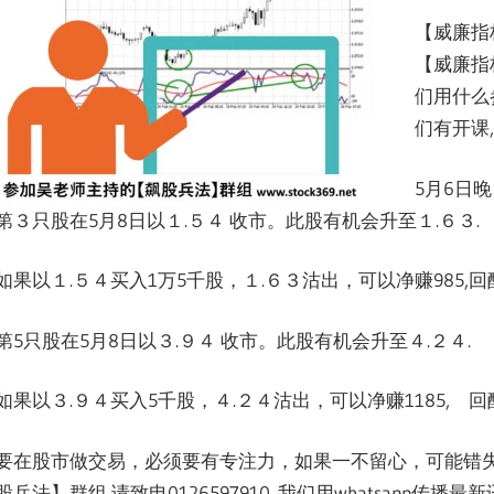
【威廉指
【威廉指
们用什么
们有开课
5月6日
第３只股在5月8日以１.５４ 收市。此股有机会升至１.６３.
如果以１.５４买入1万5千股，１.６３沽出，可以净赚985,回酬
第5只股在5月8日以３.９４ 收市。此股有机会升至４.２４.
如果以３.９４买入5千股，４.２４沽出，可以净赚1185, 回酬
要在股市做交易，必须要有专注力，如果一不留心，可能错失
股兵法】群组,请致电0126597910. 我们用whatsap