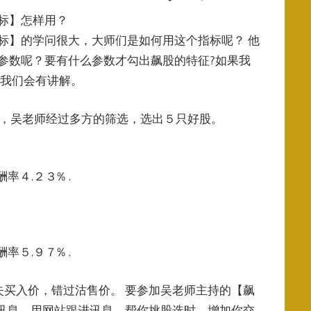
标】怎样用？
标】的学问很大，大师们是如何用这个指标呢？ 他
参数呢？要有什么参数才勾出飙股的特征?如果我
,我们会有讲解。
晚，吴老师经过多方的筛选，选出５只好股。
率４.２３% .
率５.９７% .
买入价，错过沽售价。 要参加吴老师主持的【飙
p传播最新讯息，用网站跟进讯息，帮你挑股选时，增加你交