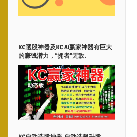
KC選股神器及KC Ai赢家神器有巨大
的赚钱潜力，”拥者”无敌.
KC自动选股神器-自动选飙升股