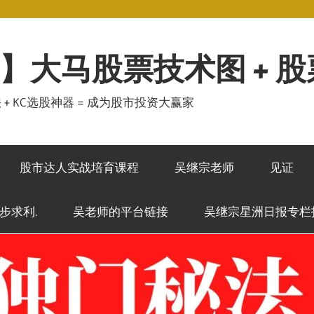
】大马股票技术图 + 
秘法 + KC选股神器 = 成为股市投资大赢家
股市达人实战培育课程
吴继宗老师
见证
稳步求利.
吴老师的平台链接
吴继宗星洲日报专栏