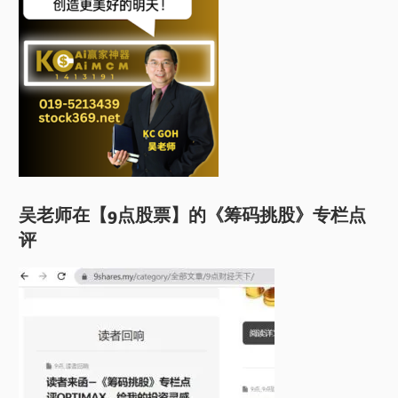
吴老师在【9点股票】的《筹码挑股》专栏点
评