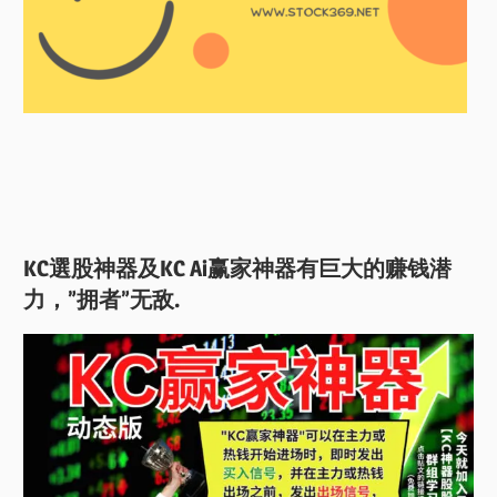
KC選股神器及KC Ai赢家神器有巨大的赚钱潜
力，”拥者”无敌.