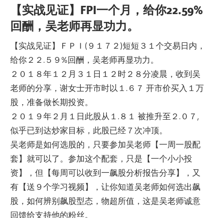
【实战见证】FPI一个月，给你22.59%
回酬，吴老师再显功力。
【实战见证】ＦＰＩ(９１７２)短短３１个交易日内，
给你２２.５９%回酬，吴老师再显功力。
２０１８年１２月３１日１２时２８分凌晨，收到吴
老师的分享，谢女士开市时以１.６７ 开市价买入１万
股，准备做长期投资。
２０１９年２月１日此股从１.８１ 被推升至２.０７,
似乎已到达炒家目标，此股已经７次冲顶。
吴老师是如何选股的，只要参加吴老师【一周一股配
套】就可以了。参加这个配套，只是【一个小小投
资】，但【每周可以收到一飙股分析报告分享】，又
有【送９个学习视频】，让你知道吴老师如何选出飙
股，如何辨别飙股型态，物超所值，这是吴老师诚意
回馈给支持他的粉丝。