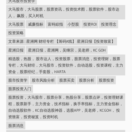
大马股市投资学
大马股市，大马股票，股票资讯，投资技术图，股票软件，股市达
人， 飙股，买入时机
大马股票
威廉指标
富時綜指
小型股
投资ROI
投资理念
投资策略
文章来源 : 星洲网 财经专栏 【筹码K线】 星洲日报【投资致富】
星洲日报
星洲日报，星洲网，吴继宗，吴老师，KC GOH
精选股，热股， 股市达人，投资股票，股票消息，投资理财，股票
专栏，大马财经，大马股市，投资软件，自动选股，投资课程，主力
资金，股票经纪，手套股，HARTA
股市投资学
股市风险分析
股票买卖
股票分析
股票投资
股票投资入门
股票投资，大马股市，股票分享，热股分享，股票点评，投资理财课
程，股票新手，主力资金，技术指标，换手率指标，主力资金指标，
自动选股软件，KC自动选股神器，选股APP，吴老师，KCGOH， 投
资致富，投资秘笈，投资时机
股票消息