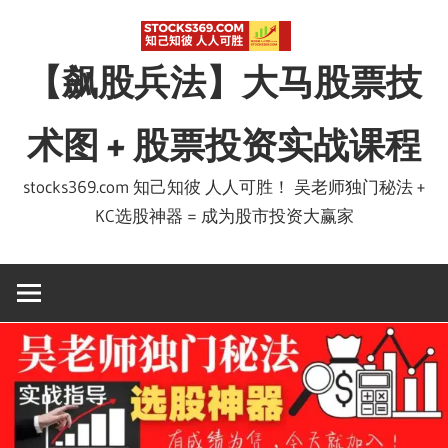
Skip
to
【飙股兵法】大马股票技
content
术图 + 股票投资实战课程
stocks369.com 知己知彼 人人可胜！ 吴老师独门秘法 +
KC选股神器 = 成为股市投资大赢家