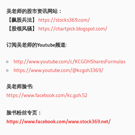
吴老师的股市资讯网站：
【飙股兵法】
https://stocks369.com/
【股领风骚】
https://chartpick.blogspot.com/
订阅吴老师的Youtube频道:
http://www.youtube.com/c/KCGOHSharesFormulas
https://www.youtube.com/@kcgoh3369/
吴老师脸书:
https://www.facebook.com/kc.goh.52
脸书粉丝专页：
https://www.facebook.com/www.stock369.net/