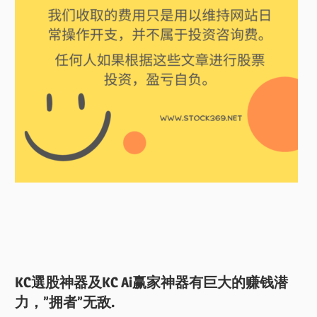
KC選股神器及KC Ai赢家神器有巨大的赚钱潜
力，”拥者”无敌.