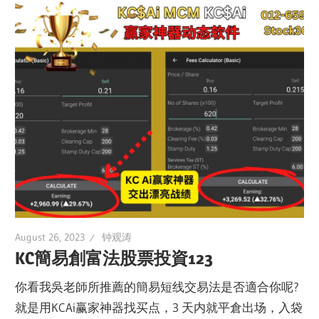
August 26, 2023
钟观涛
KC簡易創富法股票投資123
你看我吳老師所推薦的簡易短线交易法是否適合你呢?
就是用KCAi赢家神器找买点，3 天内就平倉出场，入袋