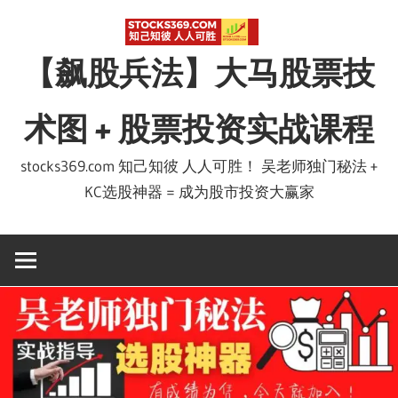
Skip
to
【飙股兵法】大马股票技
content
术图 + 股票投资实战课程
stocks369.com 知己知彼 人人可胜！ 吴老师独门秘法 +
KC选股神器 = 成为股市投资大赢家