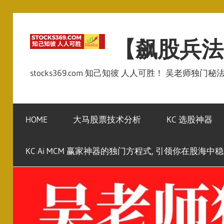
Skip
to
【飙股兵法
content
stocks369.com 知己知彼 人人可胜！ 吴老师独门
HOME
大马股票技术分析
KC 选股神器
KC Ai MCM 赢家神器的独门方程式, 引领你在股海中