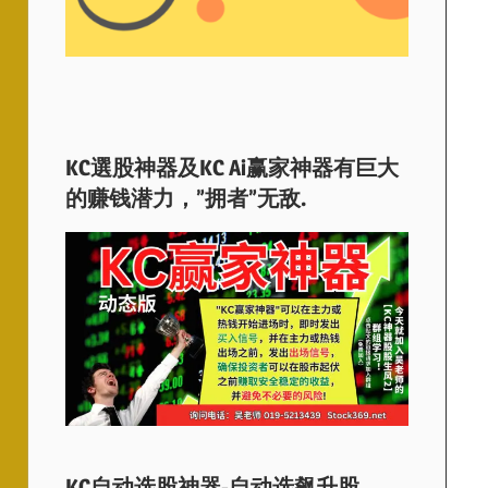
KC選股神器及KC Ai赢家神器有巨大
的赚钱潜力，”拥者”无敌.
KC自动选股神器-自动选飙升股