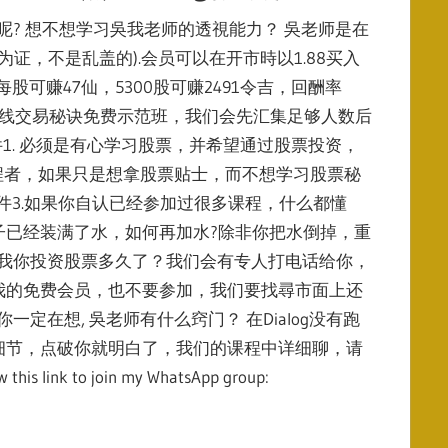
7)呢? 想不想学习吳我老师的透視能力？ 吳老师是在
为证，不是乱盖的).会员可以在开市時以1.88买入
2.35，每股可赚47仙，5300股可赚2491令吉，回酬率
加 KC短线交易秘诀免费示范班，我们会先汇集足够人数后
1. 必须是有心学习股票，并希望通过股票投资，
课程者，如果只是想拿股票贴士，而不想学习股票秘
件3.如果你自认已经参加过很多课程，什么都懂
子已经装满了水，如何再加水?除非你把水倒掉，重
诉我你投资股票多久了？我们会有专人打电话给你，
我的免费会员，也不要参加，我们要找尋市面上还
定在想, 吳老师有什么窍门？ 在Dialog没有跑
细节，点破你就明白了，我们的课程中详细聊，请
to join my WhatsApp group: