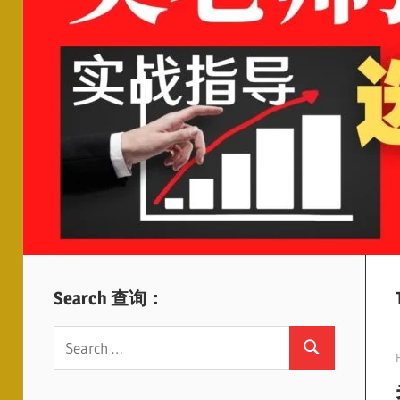
Search 查询：
Search
Search
for: