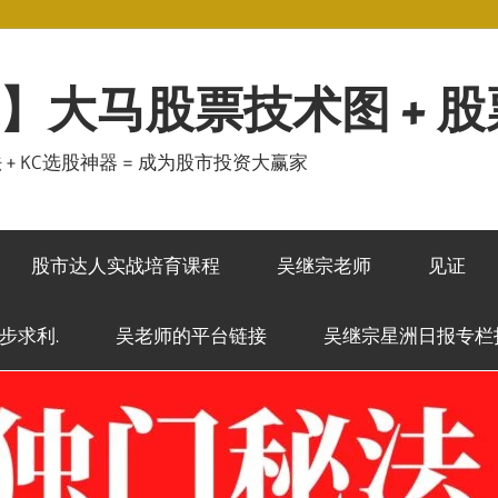
】大马股票技术图 + 
秘法 + KC选股神器 = 成为股市投资大赢家
股市达人实战培育课程
吴继宗老师
见证
稳步求利.
吴老师的平台链接
吴继宗星洲日报专栏