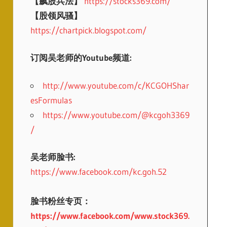
【飙股兵法】
https://stocks369.com/
【股领风骚】
https://chartpick.blogspot.com/
订阅吴老师的Youtube频道:
http://www.youtube.com/c/KCGOHShar
esFormulas
https://www.youtube.com/@kcgoh3369
/
吴老师脸书:
https://www.facebook.com/kc.goh.52
脸书粉丝专页：
https://www.facebook.com/www.stock369.