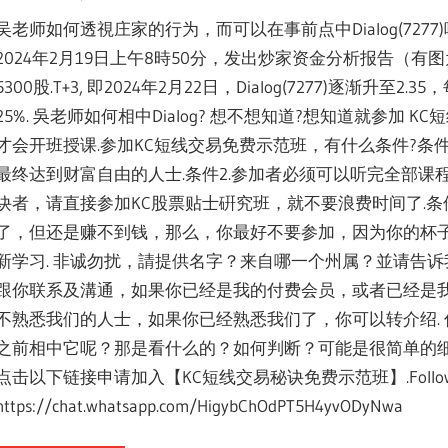
吴老师如何透視庄家的行为，而可以在事前点中Dialog(727
2024年2月19日上午8時50分，发出炒家资金分析报告（有图
5300股.T+3, 即2024年2月22日，Dialog(7277)逐渐升至
25%. 吳老师如何相中Dialog? 想不想知道?想知道就参
才会开班授课.参加KC短线交易免费示范班，有什么条件?条件
最终达到财富自由的人士.条件2.参加者必须可以听完全部
诀者，请直接参加KC股票贴士硏究班，就不要浪费时间了.条
了，但还是赚不到钱，那么，你最好不要参加，因为你的杯
新学习. 非诚勿扰，請提供名字？来自哪一个州属？並请告
跟你联系及溝通，如果你已经是我的付费会员，或者已经是
不熟悉我们的人士，如果你已经熟悉我们了，你可以转介绍. 你一
之前相中它呢？那是看什么的？如何判断？可能是很简单的
点击以下链接申请加入【KC短线交易秘诀免费示范班】.Follow this link 
https://chat.whatsapp.com/HigybChOdPT5H4yvODyNwa