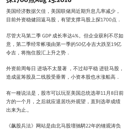
美国经济数据欠佳，美国联储局近期升息几率减少，
目前外资稳健回返马股，有望支撑马股上探1700点．
尽管大马第二季 GDP 成长率达4%。但企业获利不尽如
意，第二季经常帐项由第一季的50亿令吉大跌至19亿
令吉，将拖住股汇上升之势．
外资前周每日 进场不太显著 ，不过却平稳 进驻马股，
造成蓝筹股及二线股受垂菁，小资本股也水涨船高．
有一種说法是，股市可以玩至美国总统选举11月8日前
方的一个月，之后就应退居㘯外观望，直到选举成绩
出来为止.。
《飙股兵法》网站是由北马股壇驰騁22年的锺观涛负