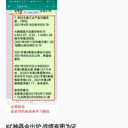
KC神器金出炉 战绩有图为证