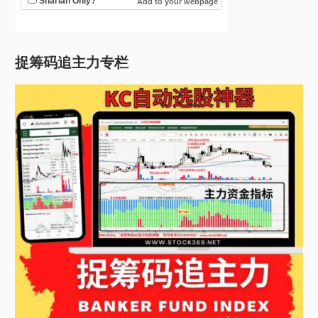
捉筹码追主力专栏