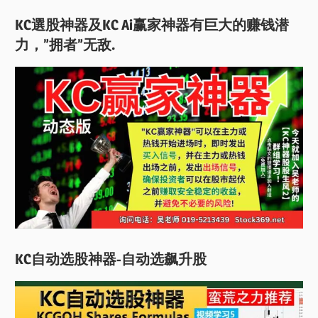
KC選股神器及KC Ai赢家神器有巨大的赚钱潜
力，”拥者”无敌.
KC自动选股神器-自动选飙升股