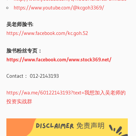
https://www.youtube.com/@kcgoh3369/
吴老师脸书:
https://www.facebook.com/kc.goh.52
脸书粉丝专页：
https://www.facebook.com/www.stock369.net/
Contact： 012-2143193
https://wa.me/60122143193?text=我想加入吴老师的
投资实战群