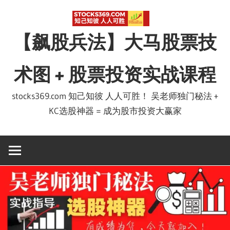
Skip
to
【飙股兵法】大马股票技
content
术图 + 股票投资实战课程
stocks369.com 知己知彼 人人可胜！ 吴老师独门秘法 +
KC选股神器 = 成为股市投资大赢家