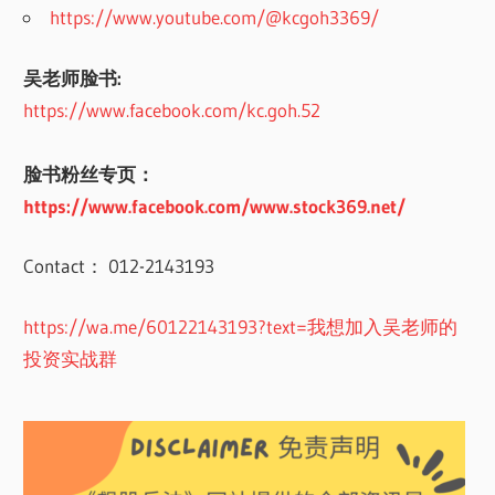
https://www.youtube.com/@kcgoh3369/
吴老师脸书:
https://www.facebook.com/kc.goh.52
脸书粉丝专页：
https://www.facebook.com/www.stock369.net/
Contact： 012-2143193
https://wa.me/60122143193?text=我想加入吴老师的
投资实战群