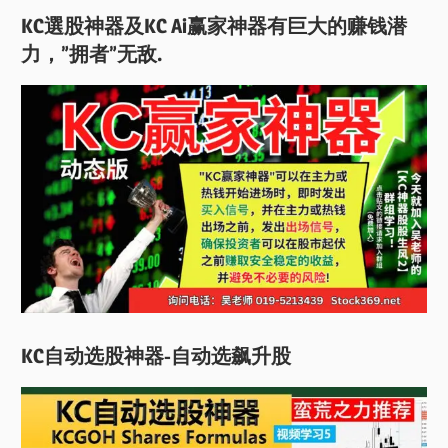
KC選股神器及KC Ai赢家神器有巨大的赚钱潜
力，”拥者”无敌.
KC自动选股神器-自动选飙升股