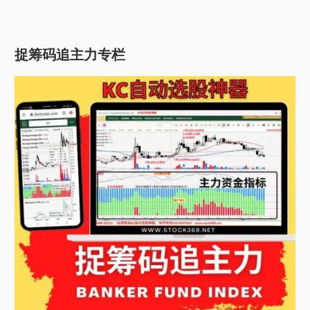
捉筹码追主力专栏