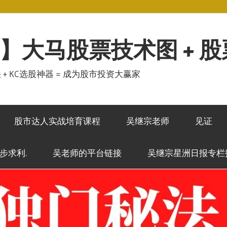
】大马股票技术图 + 
秘法 + KC选股神器 = 成为股市投资大赢家
股市达人实战培育课程
吴继宗老师
见证
稳步求利.
吴老师的平台链接
吴继宗星洲日报专栏