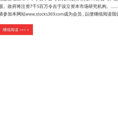
股。政府将注资7千5百万令吉于设立资本市场研究机构。………
请参加本网站www.stocks369.com成为会员 , 以便继续
继续阅读 >>>