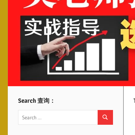
Search 查询：
Search
Search
for: