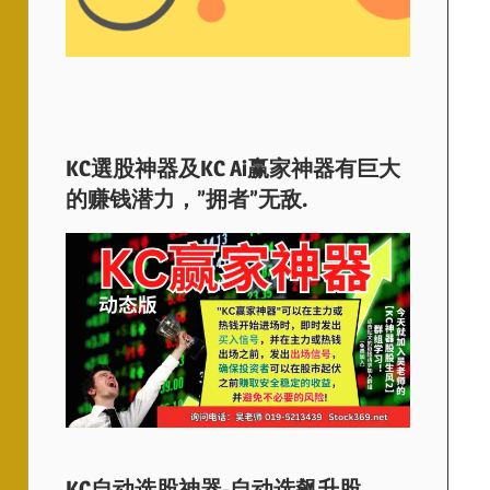
KC選股神器及KC Ai赢家神器有巨大
的赚钱潜力，”拥者”无敌.
KC自动选股神器-自动选飙升股