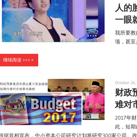
人的
一眼
我所要教
项，甚至
继续阅读 >>>
October 24,
财政
难对市
2017
此，短期
根据首相宣布，中小资本公司研究计划将研究300家公司。