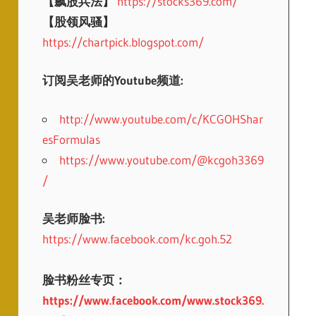
【飙股兵法】
https://stocks369.com/
【股领风骚】
https://chartpick.blogspot.com/
订阅吴老师的Youtube频道:
http://www.youtube.com/c/KCGOHShar
esFormulas
https://www.youtube.com/@kcgoh3369
/
吴老师脸书:
https://www.facebook.com/kc.goh.52
脸书粉丝专页：
https://www.facebook.com/www.stock369.