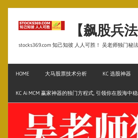
Skip
to
【飙股兵法
content
stocks369.com 知己知彼 人人可胜！ 吴老师独门
HOME
大马股票技术分析
KC 选股神器
KC Ai MCM 赢家神器的独门方程式, 引领你在股海中