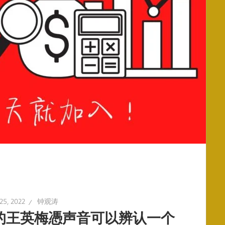
25, 2022
钟观涛
的王英梅憑声音可以辨认一个