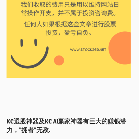
KC選股神器及KC Ai赢家神器有巨大的赚钱潜
力，”拥者”无敌.