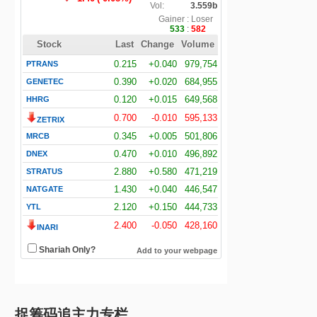
捉筹码追主力专栏