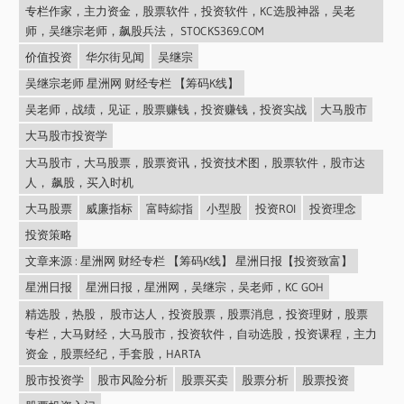
专栏作家，主力资金，股票软件，投资软件，KC选股神器，吴老
师，吴继宗老师，飙股兵法， STOCKS369.COM
价值投资
华尔街见闻
吴继宗
吴继宗老师 星洲网 财经专栏 【筹码K线】
吴老师，战绩，见证，股票赚钱，投资赚钱，投资实战
大马股市
大马股市投资学
大马股市，大马股票，股票资讯，投资技术图，股票软件，股市达
人， 飙股，买入时机
大马股票
威廉指标
富時綜指
小型股
投资ROI
投资理念
投资策略
文章来源 : 星洲网 财经专栏 【筹码K线】 星洲日报【投资致富】
星洲日报
星洲日报，星洲网，吴继宗，吴老师，KC GOH
精选股，热股， 股市达人，投资股票，股票消息，投资理财，股票
专栏，大马财经，大马股市，投资软件，自动选股，投资课程，主力
资金，股票经纪，手套股，HARTA
股市投资学
股市风险分析
股票买卖
股票分析
股票投资