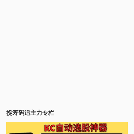
捉筹码追主力专栏