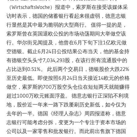
（WirtschaftsWoche）报道中，索罗斯在接受该媒体采
访时表示，德国的储蓄银行看起来很虚弱，德意志银
行显然是其中最为脆弱的大型商行。 值得一提的是，
索罗斯曾在英国退欧公投的市场动荡期间大举做空该
行。华尔街见闻提及，他曾在6月下旬下注1亿欧元做
空德银。截止6月24日公投结果公布当天，他的基金持
有德银空头头寸7,034,293股，在该行所有流通股中的
占比达到0.51%。 此后两个交易日，德银股价大跌22%
至历史最低。即使按照6月24日当天接近14欧元的价格
做空，索罗斯的700万股空头仓位在短短两天就能赚得
超过1000万欧元账面浮盈。 德意志银行正深陷不利境
地，股价近一年来一路下跌屡刷历史新低，如今仅为
去年的一半。德国《经理人杂志》周四报道称，德意
志银行可能考虑分拆，变更为一个专注于资本市场的
公司以及一家零售和批发银行。而此前出售旗下德国