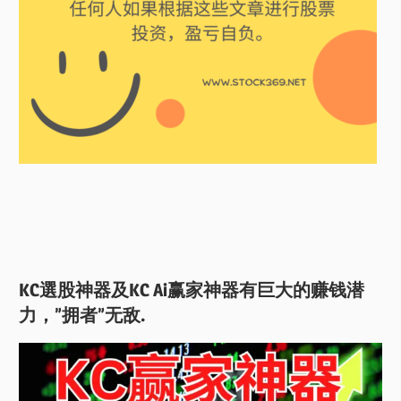
KC選股神器及KC Ai赢家神器有巨大的赚钱潜
力，”拥者”无敌.