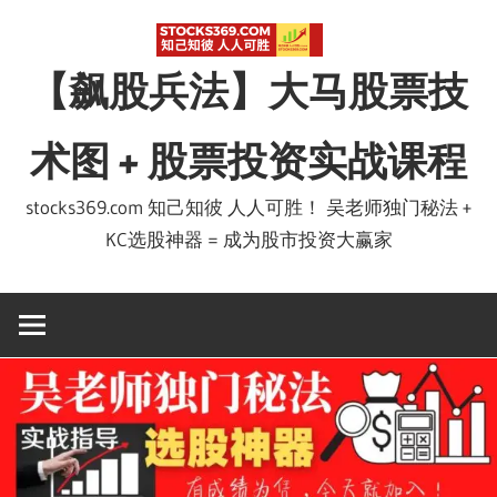
Skip
to
【飙股兵法】大马股票技
content
术图 + 股票投资实战课程
stocks369.com 知己知彼 人人可胜！ 吴老师独门秘法 +
KC选股神器 = 成为股市投资大赢家