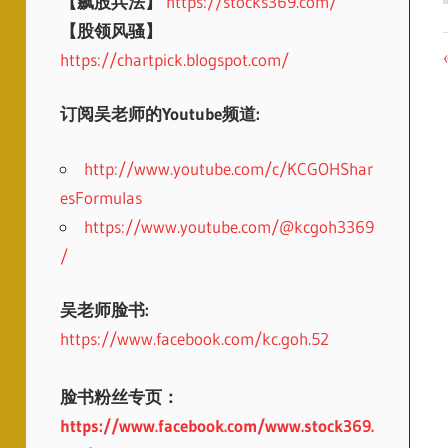
【飙股兵法】
https://stocks369.com/
【股领风骚】
https://chartpick.blogspot.com/
订阅吴老师的Youtube频道:
http://www.youtube.com/c/KCGOHShar
esFormulas
https://www.youtube.com/@kcgoh3369
/
吴老师脸书:
https://www.facebook.com/kc.goh.52
脸书粉丝专页：
https://www.facebook.com/www.stock369.