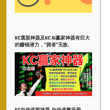
KC選股神器及KC Ai赢家神器有巨大
的赚钱潜力，”拥者”无敌.
KC自动选股神器-自动选飙升股