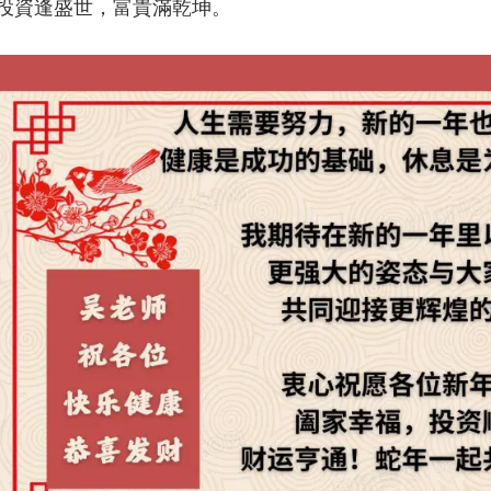
投資逢盛世，富貴滿乾坤。