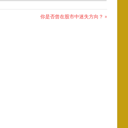
Next
你是否曾在股市中迷失方向？
Post: