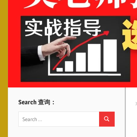
Search 查询：
Search
Search
for: