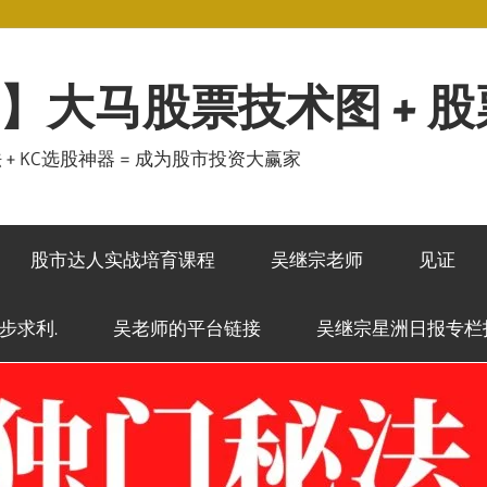
】大马股票技术图 + 
秘法 + KC选股神器 = 成为股市投资大赢家
股市达人实战培育课程
吴继宗老师
见证
稳步求利.
吴老师的平台链接
吴继宗星洲日报专栏