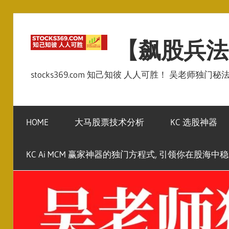
Skip
to
【飙股兵法
content
stocks369.com 知己知彼 人人可胜！ 吴老师独门
HOME
大马股票技术分析
KC 选股神器
KC Ai MCM 赢家神器的独门方程式, 引领你在股海中