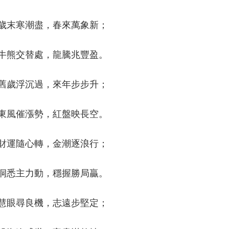
歲末寒潮盡，春來萬象新；
牛熊交替處，龍騰兆豐盈。
舊歲浮沉過，來年步步升；
東風催漲勢，紅盤映長空。
財運隨心轉，金潮逐浪行；
洞悉主力動，穩握勝局贏。
慧眼尋良機，志遠步堅定；