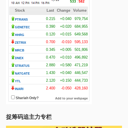
捉筹码追主力专栏