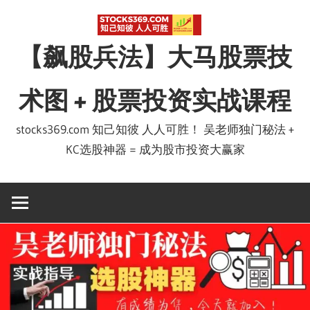
Skip
to
【飙股兵法】大马股票技
content
术图 + 股票投资实战课程
stocks369.com 知己知彼 人人可胜！ 吴老师独门秘法 +
KC选股神器 = 成为股市投资大赢家