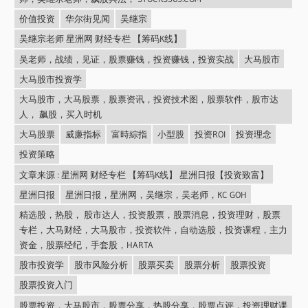
价值投资
华尔街见闻
吴继宗
吴继宗老师 星洲网 财经专栏 【筹码K线】
吴老师，战绩，见证，股票赚钱，投资赚钱，投资实战
大马股市
大马股市投资学
大马股市，大马股票，股票资讯，投资技术图，股票软件，股市达
人， 飙股，买入时机
大马股票
威廉指标
富時綜指
小型股
投资ROI
投资理念
投资策略
文章来源 : 星洲网 财经专栏 【筹码K线】 星洲日报【投资致富】
星洲日报
星洲日报，星洲网，吴继宗，吴老师，KC GOH
精选股，热股， 股市达人，投资股票，股票消息，投资理财，股票
专栏，大马财经，大马股市，投资软件，自动选股，投资课程，主力
资金，股票经纪，手套股，HARTA
股市投资学
股市风险分析
股票买卖
股票分析
股票投资
股票投资入门
股票投资，大马股市，股票分享，热股分享，股票点评，投资理财课