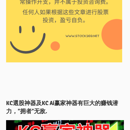
KC選股神器及KC Ai赢家神器有巨大的赚钱潜
力，”拥者”无敌.