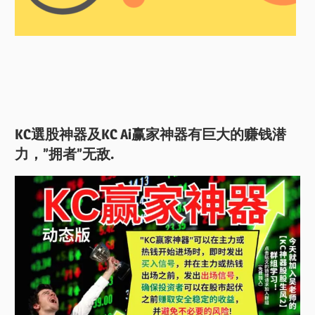
KC選股神器及KC Ai赢家神器有巨大的赚钱潜
力，”拥者”无敌.