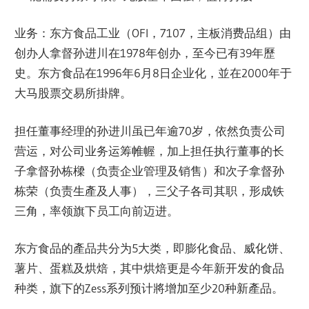
业务：东方食品工业（OFI，7107，主板消费品组）由
创办人拿督孙进川在1978年创办，至今已有39年歷
史。东方食品在1996年6月8日企业化，並在2000年于
大马股票交易所掛牌。
担任董事经理的孙进川虽已年逾70岁，依然负责公司
营运，对公司业务运筹帷幄，加上担任执行董事的长
子拿督孙栋樑（负责企业管理及销售）和次子拿督孙
栋荣（负责生產及人事），三父子各司其职，形成铁
三角，率领旗下员工向前迈进。
东方食品的產品共分为5大类，即膨化食品、威化饼、
薯片、蛋糕及烘焙，其中烘焙更是今年新开发的食品
种类，旗下的Zess系列预计將增加至少20种新產品。