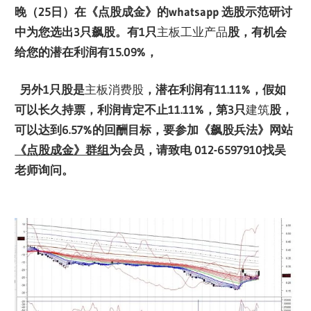
晚（
25
日）在《点股成金》的
whatsapp
选股示范研讨
中为您选出
3
只飙股。有
1
只
主板工业产品
股，有机会
给您的潜在利润有
15.09%
，
另外
1
只股是
主板消费股
，潜在利润有
11.11%
，假如
可以长久持票，利润肯定不止
11.11%
，第
3
只
建筑
股，
可以达到
6.57%
的回酬目标，要参加《飙股兵法》网站
《点股成金》群组
为会员，请致电
012-6597910
找吴
老师询问
。