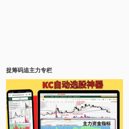
捉筹码追主力专栏