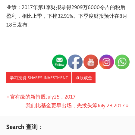
业绩：2017年第1季财报录得2909万6000令吉的税后
盈利，相比上季，下挫32.91%。下季度财报预计在8月
18日发布。
学习投资 SHARES INVESTMENT
点股成金
Post
Previous
官有缘的新持股July25，2017
Post:
Next
我们比基金更早出场，先拔头筹July 28,2017
navigation
Post:
Search 查询：