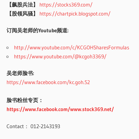
【飙股兵法】
https://stocks369.com/
【股领风骚】
https://chartpick.blogspot.com/
订阅吴老师的Youtube频道:
http://www.youtube.com/c/KCGOHSharesFormulas
https://www.youtube.com/@kcgoh3369/
吴老师脸书:
https://www.facebook.com/kc.goh.52
脸书粉丝专页：
https://www.facebook.com/www.stock369.net/
Contact： 012-2143193