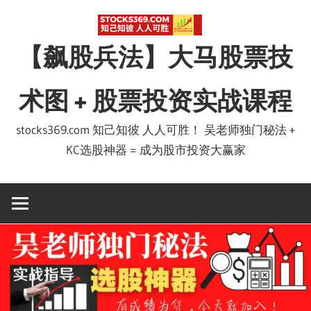
Skip
to
【飙股兵法】大马股票技
content
术图 + 股票投资实战课程
stocks369.com 知己知彼 人人可胜！ 吴老师独门秘法 +
KC选股神器 = 成为股市投资大赢家