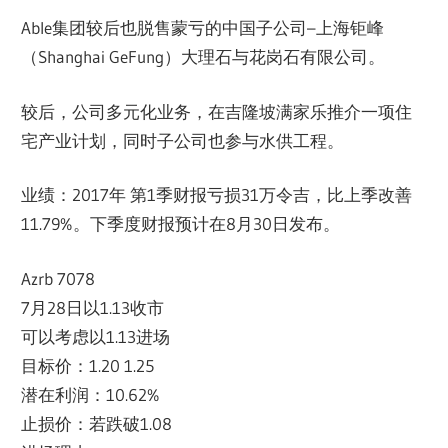
Able集团较后也脱售蒙亏的中国子公司–上海钜峰
（Shanghai GeFung）大理石与花岗石有限公司。
较后，公司多元化业务，在吉隆坡满家乐推介一项住
宅产业计划，同时子公司也参与水供工程。
业绩：2017年 第1季财报亏损31万令吉，比上季改善
11.79%。下季度财报预计在8月30日发布。
Azrb 7078
7月28日以1.13收市
可以考虑以1.13进场
目标价：1.20 1.25
潜在利润：10.62%
止损价：若跌破1.08