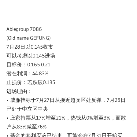
Ablegroup 7086
(Old name GEFUNG)
7月28日以0.145收市
可以考虑以0.145进场
目标价：0.165 0.21
潜在利润：44.83%
止损价：若跌破0.135
进场理由：
• 威廉指标于7月27日从接近超卖区处反弹，7月28日
已处于中立区中央
• 庄家持票从17%增至21%，热钱从0%增至3%，而散
户从83%减至76%
• 基金的套利应该已结束，可能会在7月31日开始买