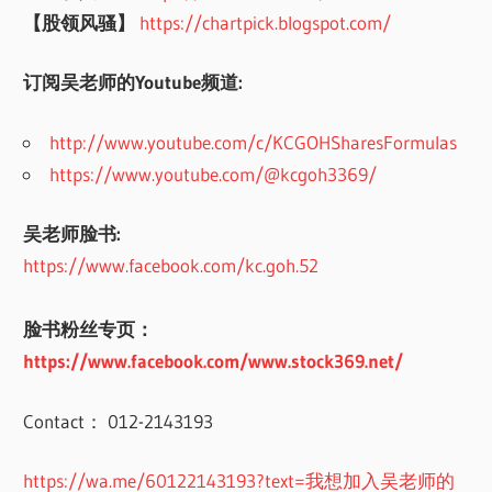
【股领风骚】
https://chartpick.blogspot.com/
订阅吴老师的Youtube频道:
http://www.youtube.com/c/KCGOHSharesFormulas
https://www.youtube.com/@kcgoh3369/
吴老师脸书:
https://www.facebook.com/kc.goh.52
脸书粉丝专页：
https://www.facebook.com/www.stock369.net/
Contact： 012-2143193
https://wa.me/60122143193?text=我想加入吴老师的