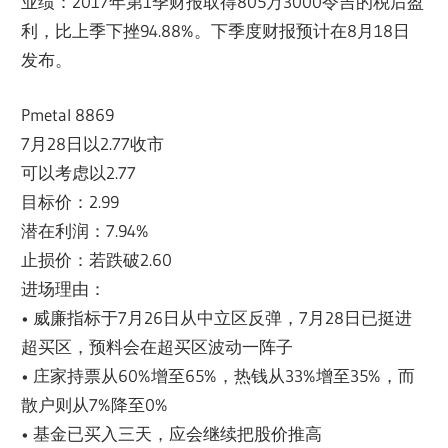
业绩：2017年第1季财报取得805万3000令吉的税后盈
利，比上季下挫94.88%。下季度财报预计在8月18日
发布。
Pmetal 8869
7月28日以2.77收市
可以考虑以2.77
目标价：2.99
潜在利润：7.94%
止损价：若跌破2.60
进场理由：
• 威廉指标于7月26日从中立区反弹，7月28日已挺进
超买区，预料会在超买区波动一阵子
• 庄家持票从60%增至65%，热钱从33%增至35%，而
散户则从7%降至0%
• 基金已买入三天，应会继续把股价推高