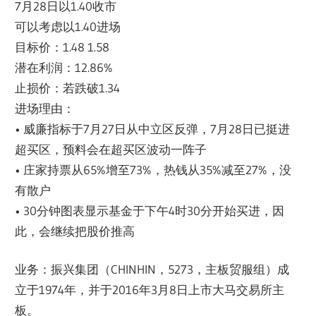
7月28日以1.40收市
可以考虑以1.40进场
目标价：1.48 1.58
潜在利润：12.86%
止损价：若跌破1.34
进场理由：
• 威廉指标于7月27日从中立区反弹，7月28日已挺进
超买区，预料会在超买区波动一阵子
• 庄家持票从65%增至73%，热钱从35%减至27%，没
有散户
• 30分钟图表显示基金于下午4时30分开始买进，因
此，会继续把股价推高
业务：振兴集团（CHINHIN，5273，主板贸服组）成
立于1974年，并于2016年3月8日上市大马交易所主
板。