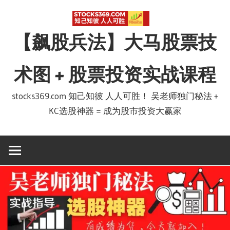
Skip
to
【飙股兵法】大马股票技
content
术图 + 股票投资实战课程
stocks369.com 知己知彼 人人可胜！ 吴老师独门秘法 +
KC选股神器 = 成为股市投资大赢家