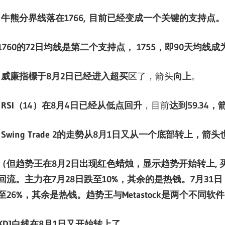
牛熊分界线落在
1766
,
目前
已经变成一个关键的支持点。
1760的72日均线是第二个支持点， 1755，即90天均线
威廉指標于
8
月
2
日已经进入超买
区了，箭头
向上
。
RSI
（
14
）在
8月4日已经从低点回升
，目前
达到
59
.
34
，
Swing Trade 2
的走勢从
8
月
1日又从一个底部转上，
箭头
（但趋势王在
8
月
2
日出现红色蜡烛，显示趋势开始转上
,
回流。主力在
7月28日跌至10%，其余的是热钱。7月31
至26%，其余是热钱。趋势王与
Metastock
是两个不同软件
KDJ
白线在
8
月
1
日又
开始转上了。