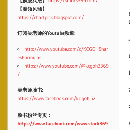
【飙股兵法】
https://stocks369.com/
【股领风骚】
https://chartpick.blogspot.com/
订阅吴老师的Youtube频道:
http://www.youtube.com/c/KCGOHShar
esFormulas
https://www.youtube.com/@kcgoh3369
/
吴老师脸书:
https://www.facebook.com/kc.goh.52
脸书粉丝专页：
https://www.facebook.com/www.stock369.