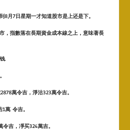
到
8月7日星期一才知道股市是上还是下。
市，指數落在長期資金成本線之
上，意味著長
钱
.
。
億
2878萬令吉，淨沽323萬令吉。
沽
1萬
令吉。
萬令吉，凈买
324
萬吉。