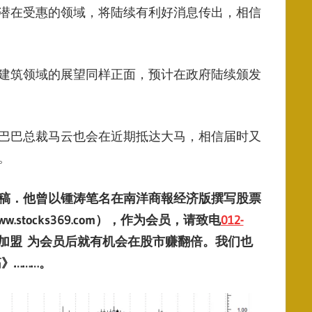
潜在受惠的领域，将陆续有利好消息传出，相信
建筑领域的展望同样正面，预计在政府陆续颁发
巴巴总裁马云也会在近期抵达大马，相信届时又
。
稿．他曾以锺涛笔名在南洋商報经济版撰写股票
ww.stocks369.com
）
，作为会员，请致电
012-
加盟
为会员后就有机会在股市赚翻倍。
我们也
筋》
………
。