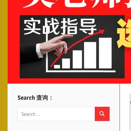
Search 查询：
Search
Search
for: