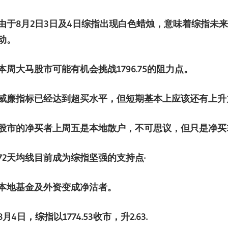
由于
8
月
2
日
3日及4日综指出现白色蜡烛，意味着综指未
动。
本周大马股市可能有机会挑战
1796.75的阻力点。
威廉指标已经达到超买水平，但短期基本上应该还有上升
股市的净买者上周五是本地散户，不可思议，但只是净买
72天均线目前成为
综指坚强的支持点·
本地基金及外资变成
净沽者。
8
月
4日，综指以
1774.53
收市，升
2.63
.