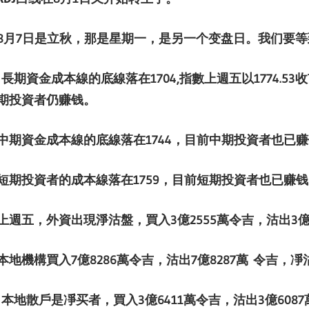
8
月
7
日是立秋，那是星期一，是另一个变盘日。我们要等
長期資金成本線的
底線落在
1704,
指數上週五以
1774.53
收
期投資者仍赚钱。
中期資金成本線的
底線落在
17
44，
目前中期投資者也
已赚
短期投資者的成本線落在
1759
，目前短期投資者也
已赚钱
上週
五，外資出現淨沽盤，買入
3
億
2555萬令吉，沽出
3
本地機構買入
7
億
8286
萬令吉，沽出
7
億
8287萬
令吉，凈
本地散戶是凈买者，買入
3
億
6411
萬令吉，沽出
3
億
6087