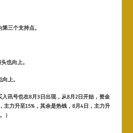
成为第三个支持点。
箭头也向上。
也向上。
买入讯号也在
8
月
3
日出现，从
8
月
2日开始，
资金
日，主力升至15%，其余是热钱，8月4日，主力升
。
）