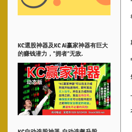
KC選股神器及KC Ai赢家神器有巨大
的赚钱潜力，”拥者”无敌.
KC自动选股神器-自动选飙升股