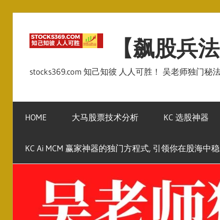
Skip
to
【飙股兵法
content
stocks369.com 知己知彼 人人可胜！ 吴老师独门
HOME
大马股票技术分析
KC 选股神器
KC Ai MCM 赢家神器的独门方程式, 引领你在股海中