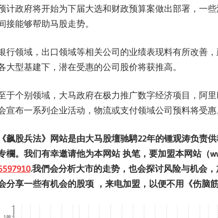
预计政府将开始为下届大选和财政预算案做出部署，一些
间接能够帮助马股走势。
银行领域，出口领域等相关公司的业绩表现料有所改善，
各大型基建下，潜在受惠的公司股价将获推高。
至于个别领域，大马政府在极力推广数字经济项目，阿里
会宣布一系列企业活动，物流或支付领域公司预料将受惠
《飙股兵法》网站是由大马股壇驰騁
22
年的锺观涛负责供
专欄。我们有幸邀请他为本网站
执笔，要加盟本网站（
w
6597910
.
我們会分析大市的走势，也会探讨风险与机会，
会分享一些有机会的股项
，来电加盟，以便不用《伤脑