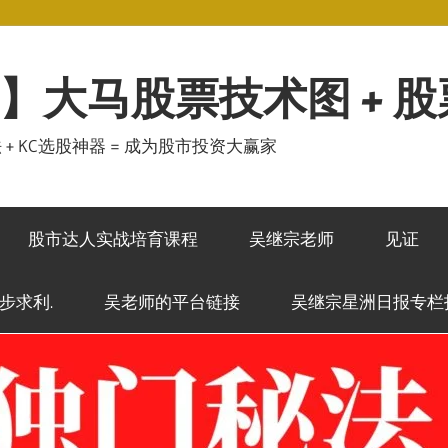
】大马股票技术图 + 
秘法 + KC选股神器 = 成为股市投资大赢家
股市达人实战培育课程
吴继宗老师
见证
稳步求利.
吴老师的平台链接
吴继宗星洲日报专栏