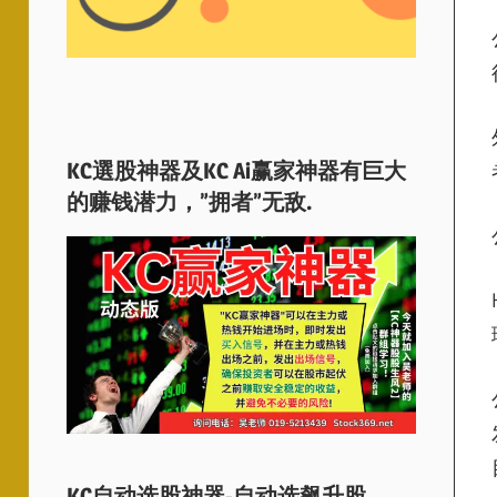
KC選股神器及KC Ai赢家神器有巨大
的赚钱潜力，”拥者”无敌.
KC自动选股神器-自动选飙升股