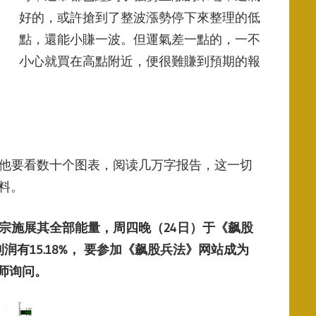
好的，或許搶到了整波漲勢停下來整理的低
點，還能小賺一波。但運氣差一點的，一不
小心就買在高點附近，便很難賺到預期的報
，他要看数十个图表，阅读几万字报告，这一切
料。
宗施展其全部能量，周四晚（
24
日）于《飙股
利润有
15.18%
，
要参加《飙股兵法》网站成为
师询问
。