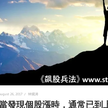
August 26, 2017
钟观涛
當發現個股漲時，通常已到上漲末端