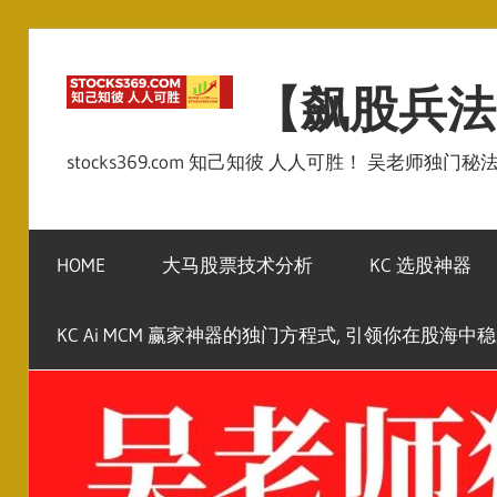
Skip
to
【飙股兵法
content
stocks369.com 知己知彼 人人可胜！ 吴老师独门
HOME
大马股票技术分析
KC 选股神器
KC Ai MCM 赢家神器的独门方程式, 引领你在股海中