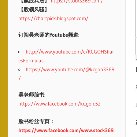
【飙股兵法】
https://stocks369.com/
【股领风骚】
https://chartpick.blogspot.com/
订阅吴老师的Youtube频道:
http://www.youtube.com/c/KCGOHShar
esFormulas
https://www.youtube.com/@kcgoh3369
/
吴老师脸书:
https://www.facebook.com/kc.goh.52
脸书粉丝专页：
https://www.facebook.com/www.stock369.