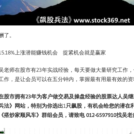
酬了。
15.18%上涨潜能赚钱机会 捉紧机会就是赢家
吴老师在股市有23年实战经验，每天要做大量研究工作
工作，是让会员可以在五分钟内，掌握最有用最有效的资
在股市拥有
23
年为客户做交易及操盘经验的股票达人吴继
兵法》网站，特别为你选出
1
只飙股，有机会给您的潜在
《搭炒家顺风车》群组会员，请致电
012-6597910
找吴老