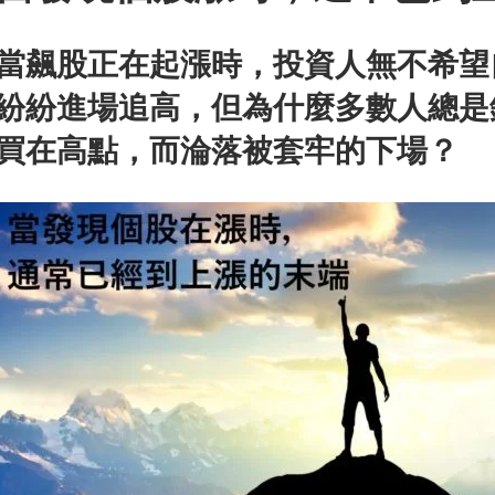
當飆股正在起漲時，投資人無不希望
紛紛進場追高，但為什麼多數人總是
買在高點，而淪落被套牢的下場？