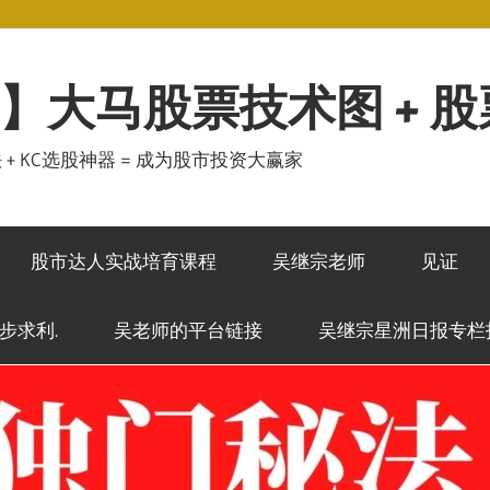
】大马股票技术图 + 
秘法 + KC选股神器 = 成为股市投资大赢家
股市达人实战培育课程
吴继宗老师
见证
稳步求利.
吴老师的平台链接
吴继宗星洲日报专栏