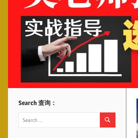
Search 查询：
Search
Search
for: