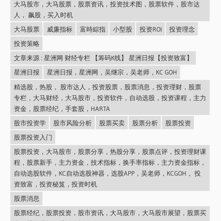
大马股市，大马股票，股票资讯，投资技术图，股票软件，股市达
人， 飙股，买入时机
大马股票
威廉指标
富時綜指
小型股
投资ROI
投资理念
投资策略
文章来源 : 星洲网 财经专栏 【筹码K线】 星洲日报【投资致富】
星洲日报
星洲日报，星洲网，吴继宗，吴老师，KC GOH
精选股，热股， 股市达人，投资股票，股票消息，投资理财，股票
专栏，大马财经，大马股市，投资软件，自动选股，投资课程，主力
资金，股票经纪，手套股，HARTA
股市投资学
股市风险分析
股票买卖
股票分析
股票投资
股票投资入门
股票投资，大马股市，股票分享，热股分享，股票点评，投资理财课
程，股票新手，主力资金，技术指标，换手率指标，主力资金指标，
自动选股软件，KC自动选股神器，选股APP，吴老师，KCGOH， 投
资致富，投资秘笈，投资时机
股票消息
股票经纪，股票投资，股市资讯，大马股市，大马股市展望，股票买