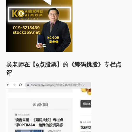
吴老师在【9点股票】的《筹码挑股》专栏点
评