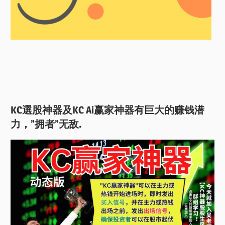
KC選股神器及KC Ai赢家神器有巨大的赚钱潜
力，”拥者”无敌.