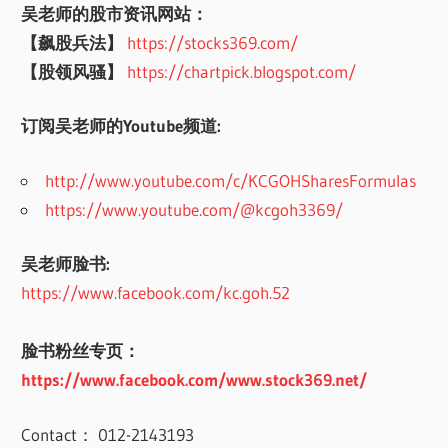
吴老师的股市资讯网站：
【飙股兵法】
https://stocks369.com/
【股领风骚】
https://chartpick.blogspot.com/
订阅吴老师的Youtube频道:
http://www.youtube.com/c/KCGOHSharesFormulas
https://www.youtube.com/@kcgoh3369/
吴老师脸书:
https://www.facebook.com/kc.goh.52
脸书粉丝专页：
https://www.facebook.com/www.stock369.net/
Contact： 012-2143193