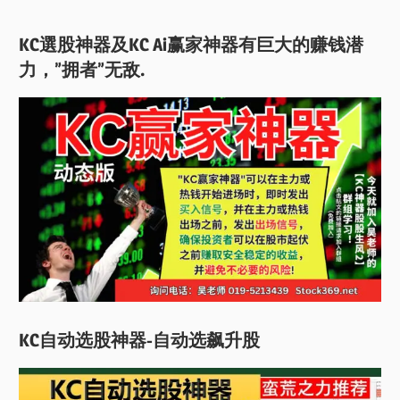
KC選股神器及KC Ai赢家神器有巨大的赚钱潜
力，”拥者”无敌.
KC自动选股神器-自动选飙升股