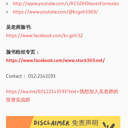
http://www.youtube.com/c/KCGOHSharesFormulas
https://www.youtube.com/@kcgoh3369/
吴老师脸书:
https://www.facebook.com/kc.goh.52
脸书粉丝专页：
https://www.facebook.com/www.stock369.net/
Contact： 012-2143193
https://wa.me/60122143193?text=我想加入吴老师的
投资实战群