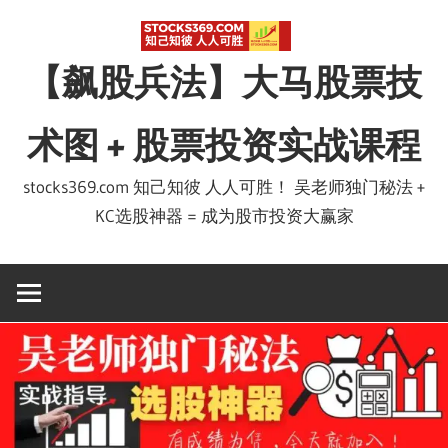
Skip
to
【飙股兵法】大马股票技
content
术图 + 股票投资实战课程
stocks369.com 知己知彼 人人可胜！ 吴老师独门秘法 +
KC选股神器 = 成为股市投资大赢家