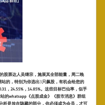
的股票达人吴继宗，施展其全部能量，周二晚
网站的，特别为你选出
3
只飙股，有机会给您的
0.31
，
24
.55%
，
14.85%
。这些目标巴仙率，似乎
whatsapp
《点股成金》《股市消息》群组
分析是放在隐藏的部分，你必须成为会员，才可