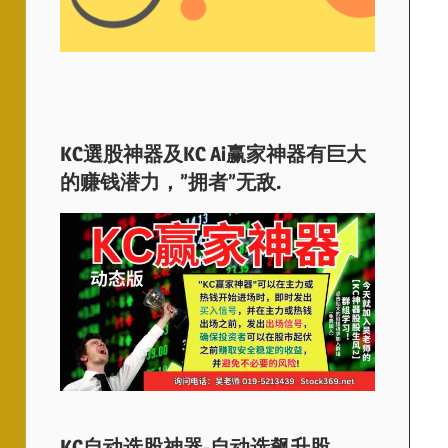
KC選股神器及KC Ai赢家神器有巨大
的赚钱潜力，”拥者”无敌.
KC自动选股神器-自动选飙升股