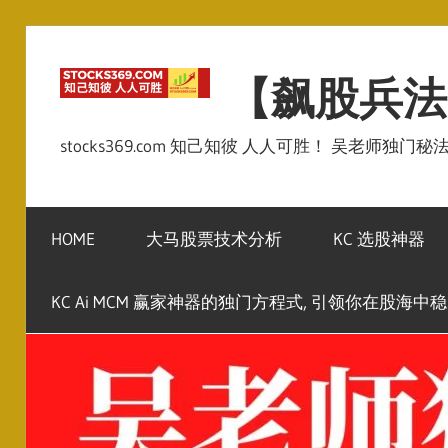
Skip
to
【飙股兵法
content
stocks369.com 知己知彼 人人可胜！ 吴老师独门
HOME
大马股票技术分析
KC 选股神器
KC Ai MCM 赢家神器的独门方程式, 引领你在股海中