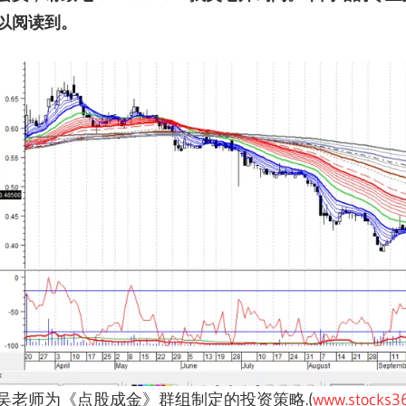
以阅读到。
吴老师为《点股成金》群组制定的投资策略.(
www.stocks3