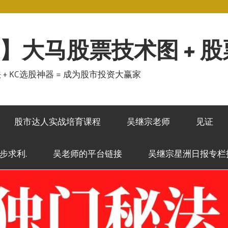
】大马股票技术图 + 
秘法 + KC选股神器 = 成为股市投资大赢家
股市达人实战培育课程
吴继宗老师
见证
稳步求利.
吴老师的平台链接
吴继宗星洲日报专栏