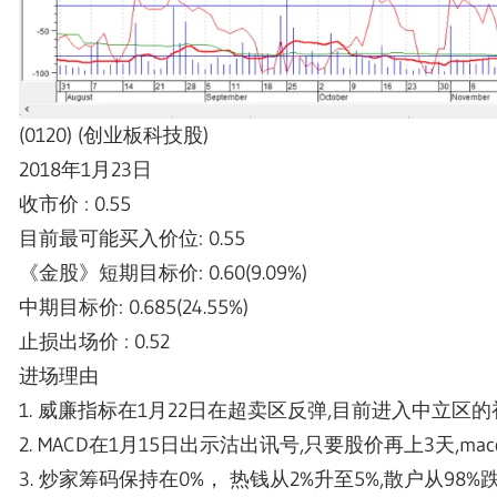
(0120) (创业板科技股)
2018年1月23日
收市价 : 0.55
目前最可能买入价位: 0.55
《金股》短期目标价: 0.60(9.09%)
中期目标价: 0.685(24.55%)
止损出场价 : 0.52
进场理由
1. 威廉指标在1月22日在超卖区反弹,目前进入中立区
2. MACD在1月15日出示沽出讯号,只要股价再上3天,
3. 炒家筹码保持在0%， 热钱从2%升至5%,散户从98%跌