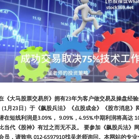
在《大马股票交易所》拥有23
年为客户做交易及操盘经验
（1
月
23
日）于《飙股兵法》《点股成金》《股市消息》
潜在短线利润是
3.09%
，
9.09%
，
4.95%.
中期利润将高达
1
比当代《股神》有过之而无不及。
要参加《飙股兵法》网站的
会员，请致电 012-6597910
找吴老师询问。本网站的专业