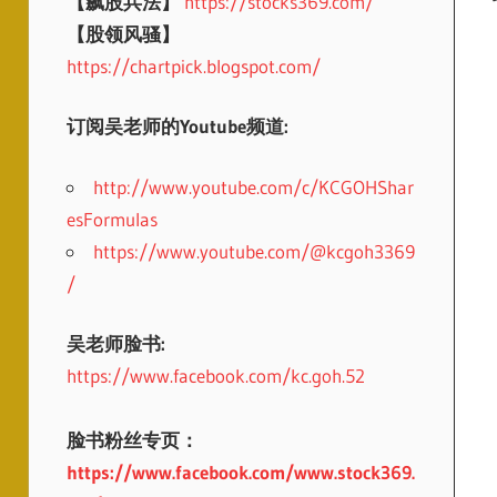
【飙股兵法】
https://stocks369.com/
【股领风骚】
https://chartpick.blogspot.com/
订阅吴老师的Youtube频道:
http://www.youtube.com/c/KCGOHShar
esFormulas
https://www.youtube.com/@kcgoh3369
/
吴老师脸书:
https://www.facebook.com/kc.goh.52
脸书粉丝专页：
https://www.facebook.com/www.stock369.