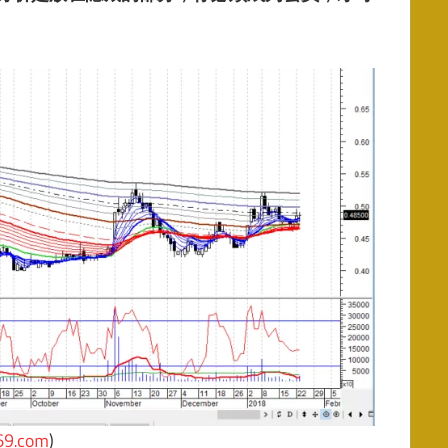
69.com
)