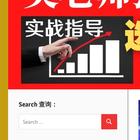
Search 查询：
Search
Search
for: