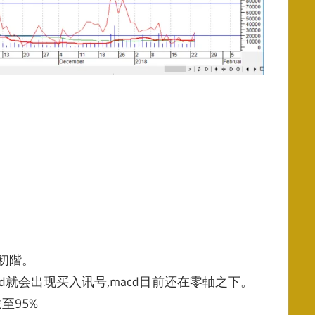
的初階。
macd就会出现买入讯号,macd目前还在零軸之下。
至95%