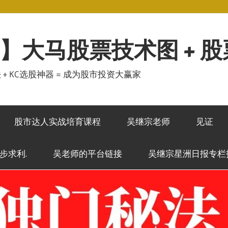
】大马股票技术图 + 
秘法 + KC选股神器 = 成为股市投资大赢家
股市达人实战培育课程
吴继宗老师
见证
稳步求利.
吴老师的平台链接
吴继宗星洲日报专栏