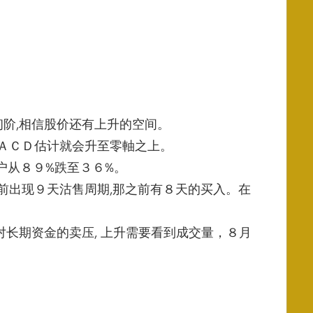
阶,
相信股价还有上升的空间。
ＭＡＣＤ估计就会升至零軸之上。
散户从８９%跌至３６%。
前出现９天沽售周期,那之前有８天的买入。在
长期资金的卖压, 上升需要看到成交量，８月