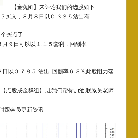
【金兔图】来评论我们的选股如下:
５买入，８月８日以０.３３５沽出有
个买点了.
８月９日可以以１.１５套利，回酬率
以０.７８５ 沽出, 回酬率６.８%,此股阻力落
【点股成金群组】,让我们帮你加油,
联系吴老师
时跟会员更新资讯。