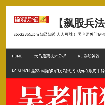
Skip
to
【飙股兵法
content
stocks369.com 知己知彼 人人可胜！ 吴老师独门
HOME
大马股票技术分析
KC 选股神器
KC Ai MCM 赢家神器的独门方程式, 引领你在股海中