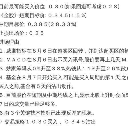
目前最可能买入价位: ０.３０(如果回退可考虑０.２８)
《金股》短期目标价: ０.３４５(１５.%)
中期目标价: ０.３８５(２８.３３%)
止损出场价 : ０.２５
进场理由
１. 威廉指标在８月６日在超卖区回转，并到达超买区的初
２. ＭＡＣＤ在８月６日出示买入讯号,股价要再上几天,
３. 炒家筹码从０%升至３８%,热钱从１１%升至２６%,
４. 基金在８月７日开始买入,可能是买入周期的第１天,
之
买入之前,
基金有５天的沽出动作。
５. 目前股价在短期及中期均线之上,
显示此股上升时会面对
７日的成交量已经足够多。
６.有３个关键技术指标已出现反弹的现象。
７.交易策略１.０.３０买入， ０.３４５沽出