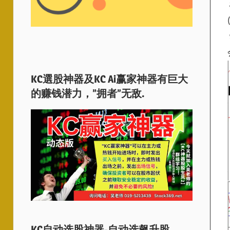
KC選股神器及KC Ai赢家神器有巨大
的赚钱潜力，”拥者”无敌.
KC自动选股神器-自动选飙升股