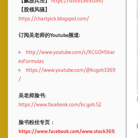
【飙股兵法】
https://stocks369.com/
【股领风骚】
https://chartpick.blogspot.com/
订阅吴老师的Youtube频道:
http://www.youtube.com/c/KCGOHShar
esFormulas
https://www.youtube.com/@kcgoh3369
/
吴老师脸书:
https://www.facebook.com/kc.goh.52
脸书粉丝专页：
https://www.facebook.com/www.stock369.