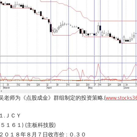
吴老师为《点股成金》群组制定的投资策略.(
www.
stocks3
１.ＪＣＹ
(５１６１) (主板科技股)
２０１８年８月７日收市价 : ０.３０