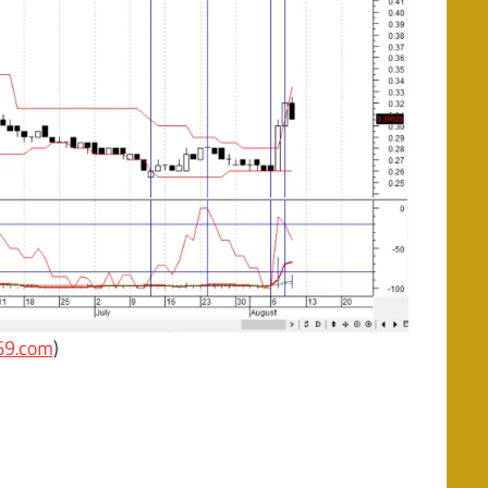
69.com
)