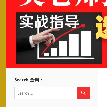
Search 查询：
Search
Search
for: