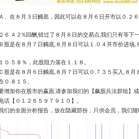
Ａ、在８月３日觸底，因此可以在８月６日开市以０.２６
２６.４２%回酬,
错过了８月８日的交易点,我们只有等下一
Ｂ股是在８月７日觸底,８月８日可以１.０４开市价进场,
１０.５８％，
此股阻力落在１.１８。
Ｃ股是在８月６日觸底,８月７日可以０.７３５买入,８月８日
在０.８１５。
要增加你在股市的赢面,
请参加我们的【飙股兵法群组】或
电话【０１２６５９７９１０】。
我们的全面分析报告，放在隐藏部份，只供会员，
我们随