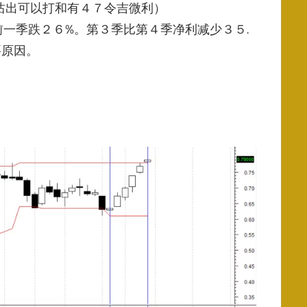
５沽出可以打和有４７令吉微利）
前一季跌２６%
。第３季比第４季净利减少３５.
要原因。