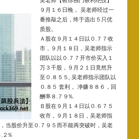
吴老师【教你独门获利绝技】
９月１６日晚， 吴老师经过一
番推敲之后，终于选出５只优
质股。
Ａ股在９月１４日以０.７７收
市，９月１８日，
吴老师指示
团队以以０.７７开市价买入１
万３千股，９月２１日竟然升
至０.８５５, 吴老师指示团队以
０.８５ 套利， 净赚８８６，回
酬率８.７９%.
Ｂ股在９月１４日以０.６７５
收市，９月１８日，
吴老师指
，当股价升至０.７９５而不能再突破时，
吴老
.２%