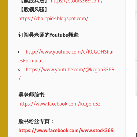
【飙股兵法】
https://stocks369.com/
【股领风骚】
https://chartpick.blogspot.com/
订阅吴老师的Youtube频道:
http://www.youtube.com/c/KCGOHShar
esFormulas
https://www.youtube.com/@kcgoh3369
/
吴老师脸书:
https://www.facebook.com/kc.goh.52
脸书粉丝专页：
https://www.facebook.com/www.stock369.