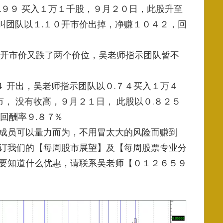
.９９ 买入１万１千股，９月２０日，此股升至
师叫团队以１.１０开市价出掉，
净赚１０４２，回
日开市价又跌了两个价位，吴老师指示团队暂不
４ 开出，吴老师指示团队以０.７４买入１万４
市， 没有收高，９月２１日， 此股以０.８２５
回酬率９.８７%
成员可以量力而为，不用冒太大的风险而赚到
订我们的【每周股市展望】及【每周股票专业分
要知道什么优惠，
请联系吴老师【０１２６５９