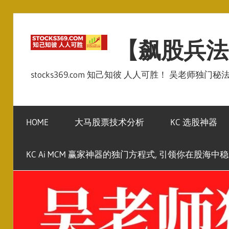
Skip
to
【飙股兵法
content
stocks369.com 知己知彼 人人可胜！ 吴老师独门
HOME
大马股票技术分析
KC 选股神器
KC Ai MCM 赢家神器的独门方程式, 引领你在股海中