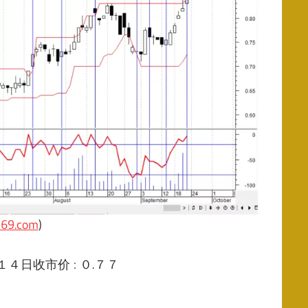
369.com
)
４日收市价 : ０.７７