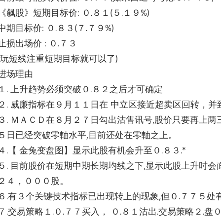
《飙股》短期目标价: ０.８１(５.１９%)
中期目标价: ０.８３(７.７９%)
止损出场价 : ０.７３
(玩短线注重短期目标就可以了)
进场理由
１. 上升趋势必须突破０.８２之后才可确定
２. 威廉指标在９月１１日在 中立区接近超卖区回转，并
３. ＭＡＣＤ在８月２７日勾出沽售讯号,
股价只要再上两
５日已经突破零軸水平,
目前还处在零軸之上。
４.【 金兔变盘图】显示此股有机会升至０.８３.*
５. 目前股价在短期中期长期均线之下,
显示此股上升时会
２４，０００股。
６.有３个关键技术指标已出现转上的现象,但０.７７５处有
７.交易策略１.０.７７买入， ０.８１沽出.交易策略２.盘