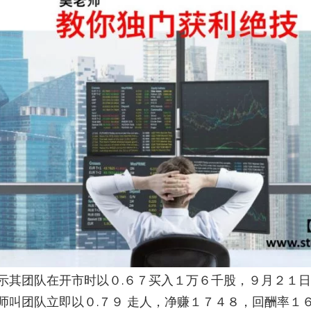
示其团队在开市时以０.６７买入１万６千股，９月２１日
师叫团队立即以０.７９ 走人，净赚１７４８，回酬率１６