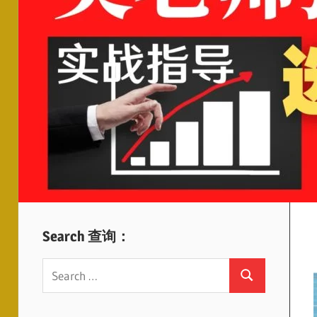
Search 查询：
Search
Search
for: