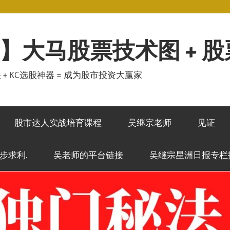
】大马股票技术图 + 
秘法 + KC选股神器 = 成为股市投资大赢家
股市达人实战培育课程
吴继宗老师
见证
稳步求利.
吴老师的平台链接
吴继宗星洲日报专栏