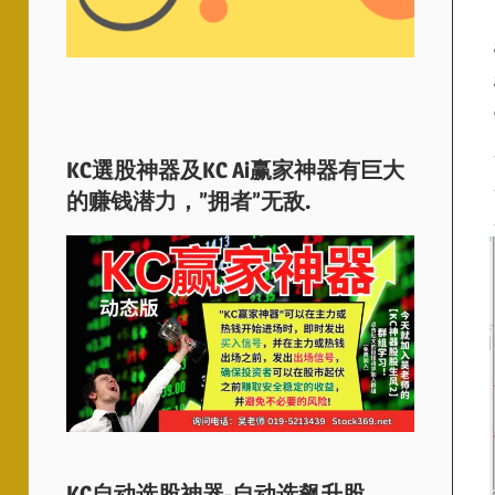
KC選股神器及KC Ai赢家神器有巨大
的赚钱潜力，”拥者”无敌.
KC自动选股神器-自动选飙升股