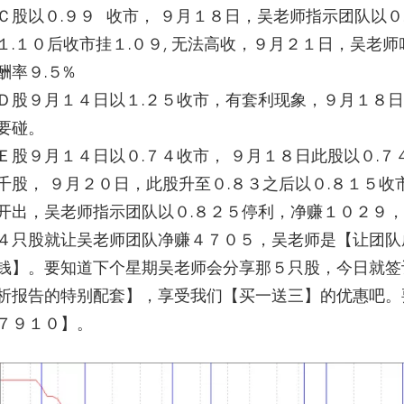
Ｃ股以０.９９ 收市， ９月１８日，吴老师指示团队以０
１.１０后收市挂１.０９, 无法高收，９月２１日，吴老
酬率９.５%
Ｄ股９月１４日以１.２５收市，有套利现象，９月１８
要碰。
Ｅ股９月１４日以０.７４收市， ９月１８日此股以０.７
千股， ９月２０日，此股升至０.８３之后以０.８１５收
开出，吴老师指示团队以０.８２５停利，
净赚１０２９，
４只股就让吴老师团队净赚４７０５，
吴老师是【让团队
钱】。
要知道下个星期吴老师会分享那５只股，今日就签
析报告的特别配套】
，享受我们【买一送三】的优惠吧。
７９１０】。