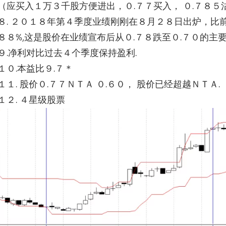
（应买入１万３千股方便进出，０.７７买入， ０.７８
８. ２０１８年第４季度业绩刚刚在８月２８日出炉，比
８８%,
这是股价在业绩宣布后从０.７８跌至０.７０的主
９.净利对比过去４个季度保持盈利.
１０.本益比９.７＊
１１. 股价０.７７ＮＴＡ ０.６０， 股价已经超越ＮＴＡ.
１２. ４星级股票