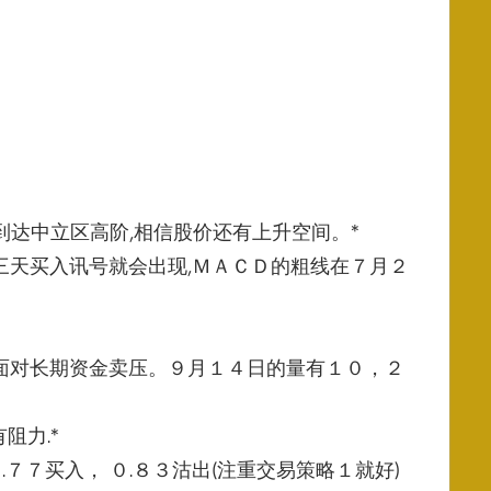
到达中立区高阶,
相信股价还有上升空间。*
三天买入讯号就会出现,ＭＡＣＤ
的粗线在７月２
面对长期资金卖压。９月１４日的量有１０，２
阻力.*
０.７７买入， ０.８３沽出(注重交易策略１就好)