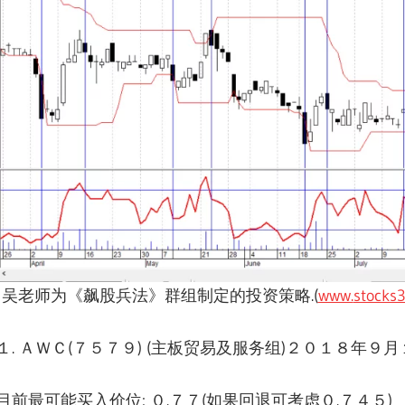
吴老师为《飙股兵法》群组制定的投资策略.(
www.
stocks
１. ＡＷＣ(７５７９) (主板贸易及服务组)２０１８年９月１
目前最可能买入价位: ０.７７(如果回退可考虑０.７４５)