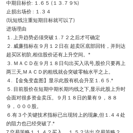
中期目标价: １.６５ (１３.７９%)
止损出场价 : １.３４
(玩短线注重短期目标就可以了)
进场理由
１. 上升趋势必须突破１.７２之后才可确定
２. 威廉指标在９月１２日在 超卖区底部回转，并到达
超买区初阶,相信股价还有上升空间。*
３. ＭＡＣＤ在９月１８日勾出买入讯号,股价只要再上
两三天,ＭＡＣＤ的粗线就会突破零軸水平之上。
４. 【金兔变盘图】显示此股有机会升至１.６５.*
５. 目前股价在短期中期长期均线之下,
显示此股上升时
会面对很多资金卖压。９月１８日的量有９，８８
９，０００股。
６.有３个关键技术指标已出现转上的现象,但１.４４处
的阻力也已经突破了.*
7.交易策略１.１.４２买入， １.５２沽出.交易策略２.