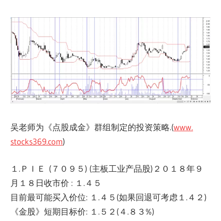
吴老师为《点股成金》群组制定的投资策略.(
www.
stocks369.com
)
１.ＰＩＥ (７０９５) (主板工业产品股)２０１８年９
月１８日收市价 : １.４５
目前最可能买入价位: １.４５(如果回退可考虑１.４２)
《金股》短期目标价: １.５２(４.８３%)