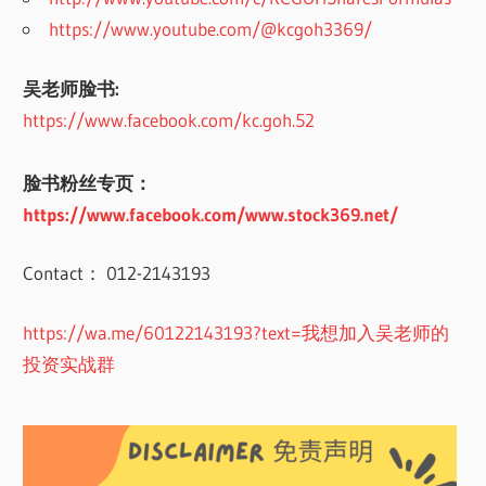
https://www.youtube.com/@kcgoh3369/
吴老师脸书:
https://www.facebook.com/kc.goh.52
脸书粉丝专页：
https://www.facebook.com/www.stock369.net/
Contact： 012-2143193
https://wa.me/60122143193?text=我想加入吴老师的
投资实战群