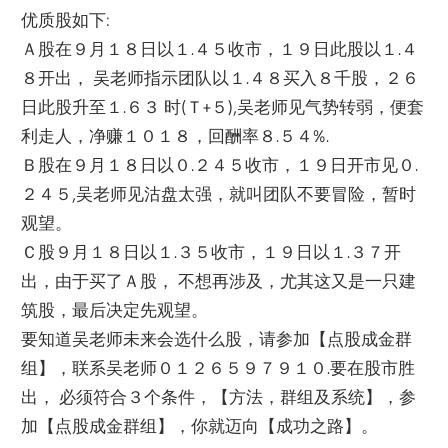
优质股如下:
Ａ股在９月１８日以１.４５收市，１９日此股以１.４
８开出， 吴老师指示团队以１.４８买入８千股，２６
日此股升至１.６３ 时(Ｔ+５),吴老师见气势转弱，便套
利走人，净赚１０１８，
回酬率８.５４%.
Ｂ股在９月１８日以０.２４５收市，１９日开市见０.
２４５,
吴老师见沽盘太强，就叫团队不要冒险，暂时
观望。
Ｃ股９月１８日以１.３５收市，１９日以１.３７开
出，
由于买了Ａ股， 不想再涉及，尤其这又是一只建
筑股，最后决定先观望。
要知道吴老师未来会选什么股，请参加【点股成金群
组】，
联系吴老师０１２６５９７９１０.要在股市胜
出， 必须符合３个条件，【方法，群组及系统】，参
加【点股成金群组】，
你就迈向【成功之路】。