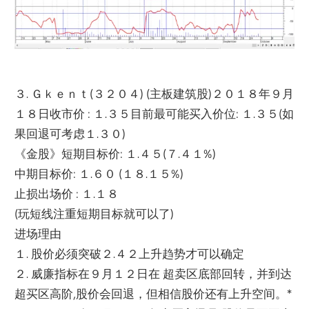
３. Ｇｋｅｎｔ(３２０４) (主板建筑股)２０１８年９月
１８日收市价 : １.３５目前最可能买入价位: １.３５(如
果回退可考虑１.３０)
《金股》短期目标价: １.４５(７.４１%)
中期目标价: １.６０ (１８.１５%)
止损出场价 : １.１８
(玩短线注重短期目标就可以了)
进场理由
１. 股价必须突破２.４２上升趋势才可以确定
２. 威廉指标在９月１２日在 超卖区底部回转，并到达
超买区高阶,股价会回退，
但相信股价还有上升空间。*