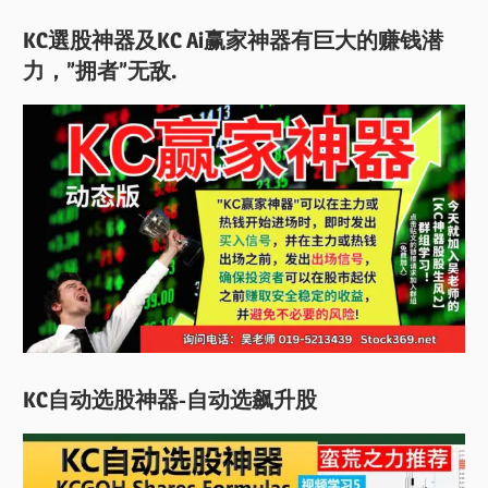
KC選股神器及KC Ai赢家神器有巨大的赚钱潜
力，”拥者”无敌.
KC自动选股神器-自动选飙升股