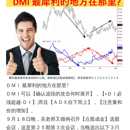
ＤＭＩ 最犀利的地方在那里?
ＤＭＩ可以【确认波段的攻击何时展开】，【+ＤＩ必
须超越-ＤＩ】,
而且【ＡＤＸ自下而上】，【注意量和
价的增加】。
９月１８日晚，吴老师又循例召开【点股成金】选股
会议，
这是第２５期第３次会议，当晚选出以下３只