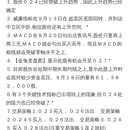
１. 股价０.２４已经突破上升趋势，因此上升趋势已经
确定
２. 威廉指标在９月１３日在 超卖区底部回转，并到达
中立区中阶,相信股价还有上升空间。*
３. ＭＡＣＤ在８月２０日勾出沽售讯号,股价只要再上
两三天,ＭＡＣＤ就会勾出买入讯号， 而且ＭＡＣＤ的
粗线就会突破零軸水平之上。
４. 【金兔变盘图】显示此股有机会升至０.２７.*
５. 目前股价在短期中期长期均线之上,
显示此股上升时
会面对较少资金卖压。９月１８日的量有６１，３８
２，０００股。
６.有３个关键技术指标已出现转上的现象,但０.２４处
的阻力也已经突破了.*
７.交易策略１.０.２３买入， ０.２６沽出. 交易策略
２.０.２４５买入， ０.２６沽出. 交易策略３. ０.２４
５ 买入 ０.２８沽出(注重交易策略１及２就好)