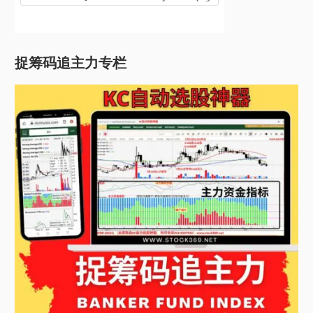
捉筹码追主力专栏