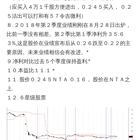
（应买入４万１千股方便进出，０.２４５买入， ０.２
５沽出可以打和有５７令吉微利）
８. ２０１８年第２季度业绩刚刚在８月２８日出炉，
比前一季没有相差。第２季比第１季净利升３５.６
３%,
这是股价在业绩宣布后从０.２６跌至０.２２的主
要原因。
未来业绩相信会有改进。*
９.净利对比过去５个季度保持盈利.*
１０.本益比１１.１＊
１１. 股价０.２４５ＮＴＡ ０.１６， 股价在ＮＴＡ之
上.
１２. ６星级股票