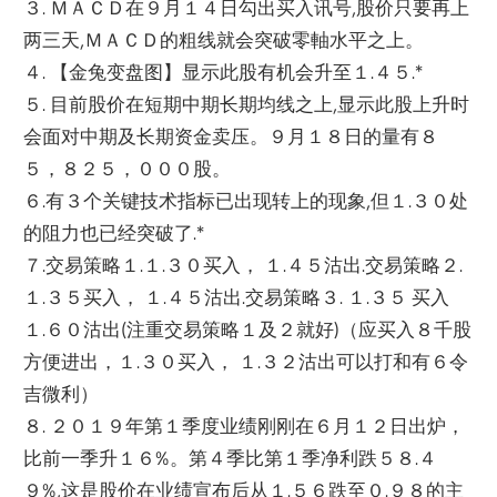
３. ＭＡＣＤ在９月１４日勾出买入讯号,股价只要再上
两三天,ＭＡＣＤ的粗线就会突破零軸水平之上。
４. 【金兔变盘图】显示此股有机会升至１.４５.*
５. 目前股价在短期中期长期均线之上,
显示此股上升时
会面对中期及长期资金卖压。９月１８日的量有８
５，８２５，０００股。
６.有３个关键技术指标已出现转上的现象,但１.３０处
的阻力也已经突破了.*
７.交易策略１.１.３０买入， １.４５沽出.交易策略２.
１.３５买入， １.４５沽出.交易策略３. １.３５ 买入
１.６０沽出(注重交易策略１及２就好)（应买入８千股
方便进出，１.３０买入， １.３２沽出可以打和有６令
吉微利）
８. ２０１９年第１季度业绩刚刚在６月１２日出炉，
比前一季升１６%
。第４季比第１季净利跌５８.４
９%,
这是股价在业绩宣布后从１.５６跌至０.９８的主