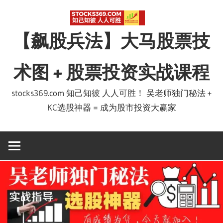
Skip
to
【飙股兵法】大马股票技
content
术图 + 股票投资实战课程
stocks369.com 知己知彼 人人可胜！ 吴老师独门秘法 +
KC选股神器 = 成为股市投资大赢家