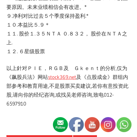
要原因。
未来业绩相信会有改进。*
９.净利对比过去５个季度保持盈利.*
１０.本益比５.９＊
１１. 股价１.３５ＮＴＡ ０.８３２， 股价在ＮＴＡ之
上.
１２. ６星级股票
以上針对ＰＩＥ，ＲＧＢ及 Ｇｋｅｎｔ的分析,仅为
《飙股兵法》网站
stock36
9.net
及《点股成金》群组内
部参考和教育用途,
不是股票买卖建议,若你有意投资此
股,请向你的经纪咨询,
或找吴老师咨询,致电012-
6597910