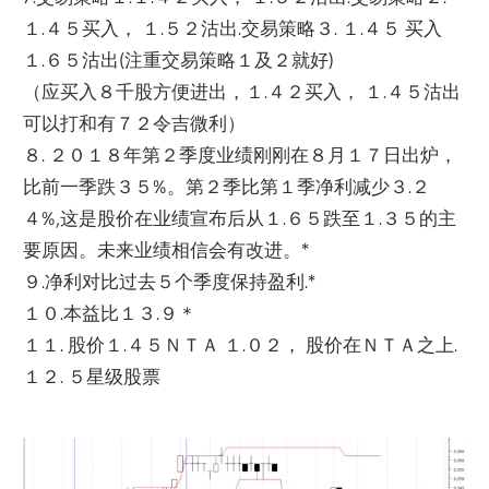
１.４５买入， １.５２沽出.交易策略３. １.４５ 买入
１.６５沽出(注重交易策略１及２就好)
（应买入８千股方便进出，１.４２买入， １.４５沽出
可以打和有７２令吉微利）
８. ２０１８年第２季度业绩刚刚在８月１７日出炉，
比前一季跌３５%
。第２季比第１季净利减少３.２
４%,
这是股价在业绩宣布后从１.６５跌至１.３５的主
要原因。
未来业绩相信会有改进。*
９.净利对比过去５个季度保持盈利.*
１０.本益比１３.９＊
１１. 股价１.４５ＮＴＡ １.０２， 股价在ＮＴＡ之上.
１２. ５星级股票