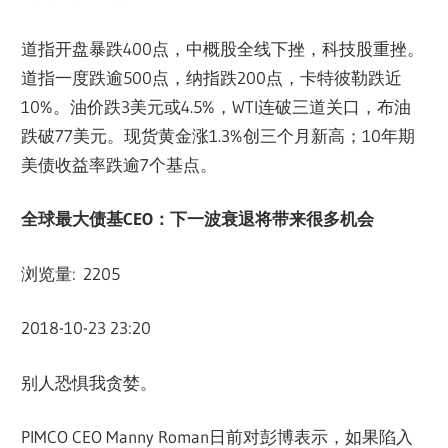
道指开盘暴跌400点，中概股全线下挫，科技股重挫。
道指一度跌逾500点，纳指跌200点，卡特彼勒跌近
10%。油价跌3美元或4.5%，WTI连破三道关口，布油
跌破77美元。现货黄金涨1.3%创三个月新高；10年期
美债收益率跌逾7个基点。
全球最大债基
CEO
：下一波衰退将带来很多机
会
浏览量: 2205
2018-10-23 23:20
别人恐惧我贪婪。
PIMCO CEO Manny Roman日前对彭博表示，如果陷入