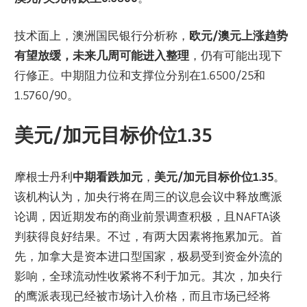
技术面上，澳洲国民银行分析称，
欧元/澳元上涨趋势
有望放缓，未来几周可能进入整理
，仍有可能出现下
行修正。中期阻力位和支撑位分别在1.6500/25和
1.5760/90。
美元
/
加元目标价位
1.35
摩根士丹利
中期看跌加元
，
美元/加元目标价位1.35
。
该机构认为，加央行将在周三的议息会议中释放鹰派
论调，因近期发布的商业前景调查积极，且NAFTA谈
判获得良好结果。不过，有两大因素将拖累加元。首
先，加拿大是资本进口型国家，极易受到资金外流的
影响，全球流动性收紧将不利于加元。其次，加央行
的鹰派表现已经被市场计入价格，而且市场已经将