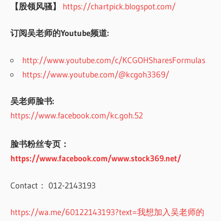
【股领风骚】
https://chartpick.blogspot.com/
订阅吴老师的Youtube频道:
http://www.youtube.com/c/KCGOHSharesFormulas
https://www.youtube.com/@kcgoh3369/
吴老师脸书:
https://www.facebook.com/kc.goh.52
脸书粉丝专页：
https://www.facebook.com/www.stock369.net/
Contact： 012-2143193
https://wa.me/60122143193?text=我想加入吴老师的