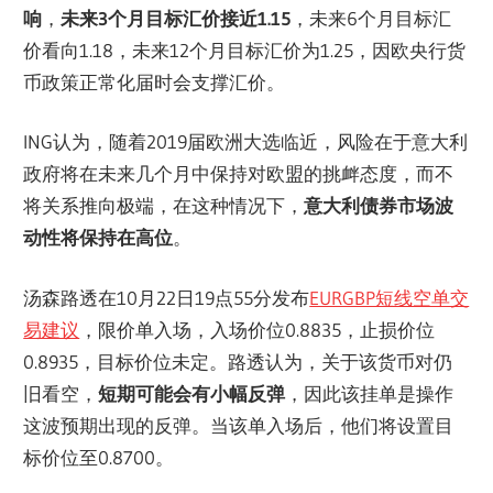
响
，
未来3个月目标汇价接近1.15
，未来6个月目标汇
价看向1.18，未来12个月目标汇价为1.25，因欧央行货
币政策正常化届时会支撑汇价。
ING认为，随着2019届欧洲大选临近，风险在于意大利
政府将在未来几个月中保持对欧盟的挑衅态度，而不
将关系推向极端，在这种情况下，
意大利债券市场波
动性将保持在高位
。
汤森路透在10月22日19点55分发布
EURGBP短线空单交
易建议
，限价单入场，入场价位0.8835，止损价位
0.8935，目标价位未定。路透认为，关于该货币对仍
旧看空，
短期可能会有小幅反弹
，因此该挂单是操作
这波预期出现的反弹。当该单入场后，他们将设置目
标价位至0.8700。