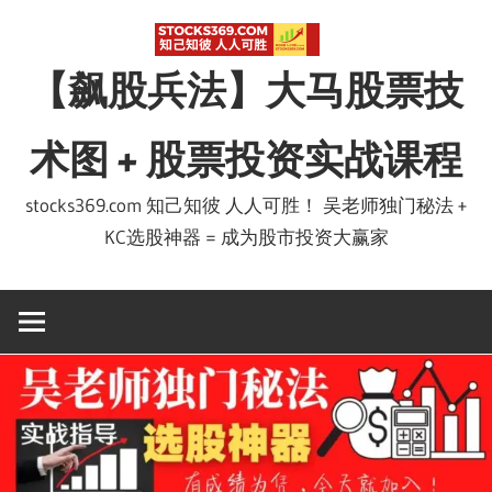
Skip
to
【飙股兵法】大马股票技
content
术图 + 股票投资实战课程
stocks369.com 知己知彼 人人可胜！ 吴老师独门秘法 +
KC选股神器 = 成为股市投资大赢家