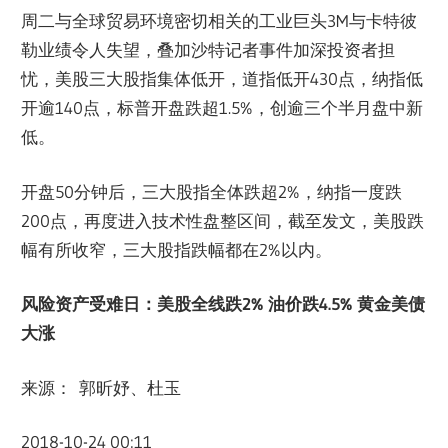
周二与全球贸易环境密切相关的工业巨头3M与卡特彼
勒业绩令人失望，叠加沙特记者事件加深投资者担
忧，美股三大股指集体低开，道指低开430点，纳指低
开逾140点，标普开盘跌超1.5%，创逾三个半月盘中新
低。
开盘50分钟后，三大股指全体跌超2%，纳指一度跌
200点，再度进入技术性盘整区间，截至发文，美股跌
幅有所收窄，三大股指跌幅都在2%以内。
风险资产受难日：美股全线跌
2%
油价跌
4.5%
黄金美债
大涨
来源： 郭昕妤、杜玉
2018-10-24 00:11