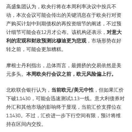
高盛集团认为，欧央行将在本周利率决议中按兵不
动，本次会议可能会传出的关键消息在于欧央行对资
产购买计划中到期债权的再投资细节的阐述，不过预
计细节可能会在12月才公布。该机构还表示，
对意大
利的宏观和财政预测比穆迪更为悲观
，市场形势在好
转之前，可能会更加糟糕。
摩根士丹利指出，总体而言，最拥挤的交易依然是美
元多头。
本周欧央行会议之前，欧元风险偏上行
。
北欧联合银行认为，
当前欧元/美元中性
，但如果汇价
下破1.1430，可能会迅速测试1.13一线。意大利债券对
外汇和其他市场的影响终于显现，当前汇价支撑位在
1.1430。不过，汇价进一步下行空间有限，预计将维
持在区间内交投。