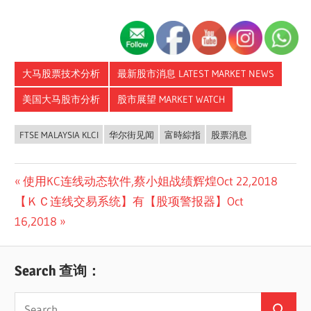
大马股票技术分析
最新股市消息 LATEST MARKET NEWS
美国大马股市分析
股市展望 MARKET WATCH
FTSE MALAYSIA KLCI
华尔街见闻
富時綜指
股票消息
Post
Previous
使用KC连线动态软件,蔡小姐战绩辉煌Oct 22,2018
Next
Post:
【ＫＣ连线交易系统】有【股项警报器】Oct
navigation
Post:
16,2018
Search 查询：
Search