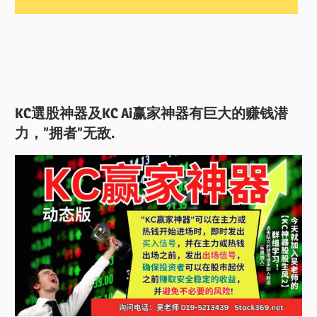
KC選股神器及KC Ai赢家神器有巨大的赚钱潜
力，”拥者”无敌.