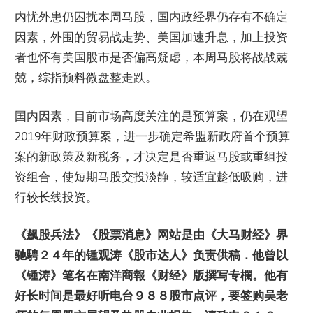
内忧外患仍困扰本周马股，国内政经界仍存有不确定
因素，外围的贸易战走势、美国加速升息，加上投资
者也怀有美国股市是否偏高疑虑，本周马股将战战兢
兢，综指预料微盘整走跌。
国内因素，目前市场高度关注的是预算案，仍在观望
2019年财政预算案，进一步确定希盟新政府首个预算
案的新政策及新税务，才决定是否重返马股或重组投
资组合，使短期马股交投淡静，较适宜趁低吸购，进
行较长线投资。
《飙股兵法》《股票消息》网站是由《大马财经》界
驰騁
２４
年的锺观涛《股市达人》负责供稿．他曾以
《锺涛》笔名在南洋商報《财经》版撰写专欄。他有
好长时间是最好听电台９８８股市点评，要签购吴老