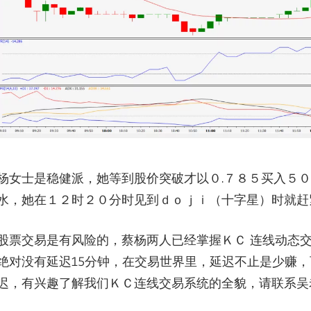
杨女士是稳健派，她等到股价突破才以０.７８５买入５
水，
她在１２时２０分时见到ｄｏｊｉ（十字星）时就赶紧
股票交易是有风险的，蔡杨两人已经掌握ＫＣ 连线动态
绝对没有延迟15分钟，在交易世界里，延迟不止是少赚，
迟，
有兴趣了解我们ＫＣ连线交易系统的全貌，请联系吴