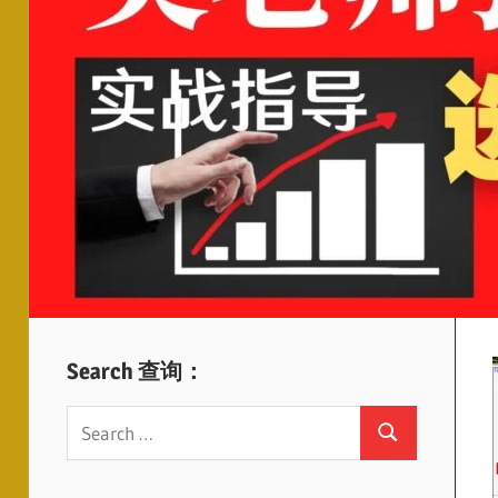
Search 查询：
Search
Search
for: