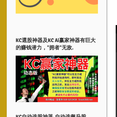
KC選股神器及KC Ai赢家神器有巨大
的赚钱潜力，”拥者”无敌.
KC自动选股神器-自动选飙升股