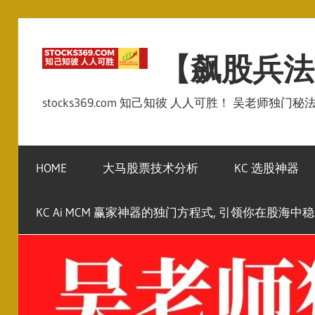
Skip
to
【飙股兵法
content
stocks369.com 知己知彼 人人可胜！ 吴老师独门
HOME
大马股票技术分析
KC 选股神器
KC Ai MCM 赢家神器的独门方程式, 引领你在股海中