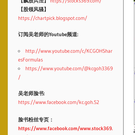
【飙股兵法】
https://stocks369.com/
【股领风骚】
https://chartpick.blogspot.com/
订阅吴老师的Youtube频道:
http://www.youtube.com/c/KCGOHShar
esFormulas
https://www.youtube.com/@kcgoh3369
/
吴老师脸书:
https://www.facebook.com/kc.goh.52
脸书粉丝专页：
https://www.facebook.com/www.stock369.