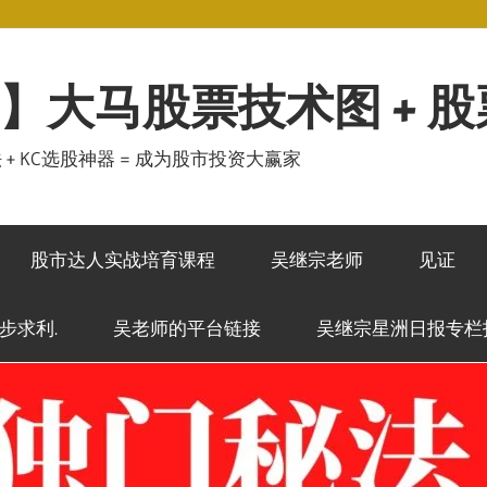
】大马股票技术图 + 
秘法 + KC选股神器 = 成为股市投资大赢家
股市达人实战培育课程
吴继宗老师
见证
稳步求利.
吴老师的平台链接
吴继宗星洲日报专栏