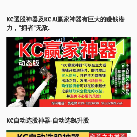
KC選股神器及KC Ai赢家神器有巨大的赚钱潜
力，”拥者”无敌.
KC自动选股神器-自动选飙升股