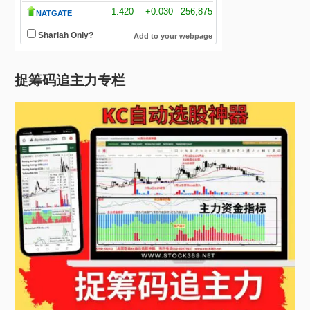
捉筹码追主力专栏