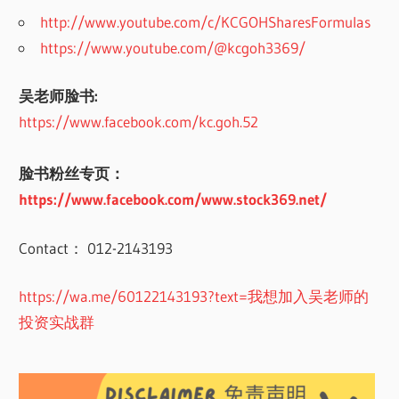
http://www.youtube.com/c/KCGOHSharesFormulas
https://www.youtube.com/@kcgoh3369/
吴老师脸书:
https://www.facebook.com/kc.goh.52
脸书粉丝专页：
https://www.facebook.com/www.stock369.net/
Contact： 012-2143193
https://wa.me/60122143193?text=我想加入吴老师的
投资实战群