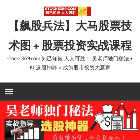
Skip
to
【飙股兵法】大马股票技
content
术图 + 股票投资实战课程
stocks369.com 知己知彼 人人可胜！ 吴老师独门秘法 +
KC选股神器 = 成为股市投资大赢家