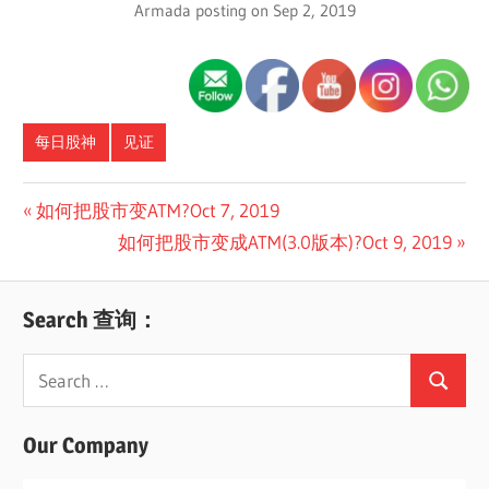
Armada posting on Sep 2, 2019
每日股神
见证
Post
Previous
如何把股市变ATM?Oct 7, 2019
Post:
Next
如何把股市变成ATM(3.0版本)?Oct 9, 2019
navigation
Post:
Search 查询：
Search
Search
for:
Our Company