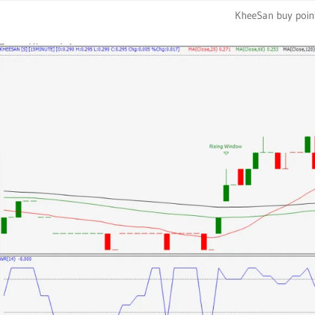
KheeSan buy poin