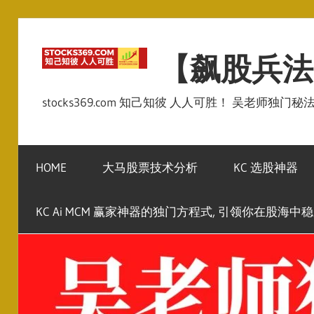
Skip
to
【飙股兵法
content
stocks369.com 知己知彼 人人可胜！ 吴老师独门
HOME
大马股票技术分析
KC 选股神器
KC Ai MCM 赢家神器的独门方程式, 引领你在股海中