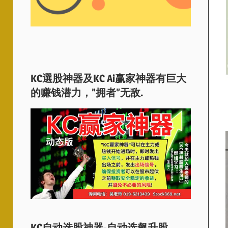
KC選股神器及KC Ai赢家神器有巨大
的赚钱潜力，”拥者”无敌.
KC自动选股神器-自动选飙升股