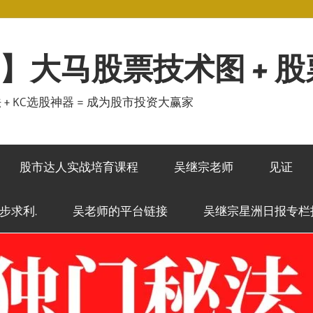
】大马股票技术图 + 
秘法 + KC选股神器 = 成为股市投资大赢家
股市达人实战培育课程
吴继宗老师
见证
稳步求利.
吴老师的平台链接
吴继宗星洲日报专栏