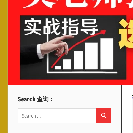
Search 查询：
Search
Search
for: