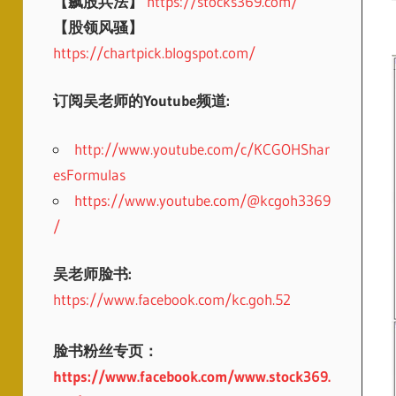
【飙股兵法】
https://stocks369.com/
【股领风骚】
https://chartpick.blogspot.com/
订阅吴老师的Youtube频道:
http://www.youtube.com/c/KCGOHShar
esFormulas
https://www.youtube.com/@kcgoh3369
/
吴老师脸书:
https://www.facebook.com/kc.goh.52
脸书粉丝专页：
https://www.facebook.com/www.stock369.