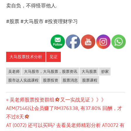
卖自负，不得怪罪他人.
#股票 #大马股市 #投资理财学习
大马股票技术分析
见证
吴老师
大马股市，大马股票，股票资讯
大马股票
炒家
股市达人实战课程
股票投资
股票消息
股票课程
Post
Previous
吴老师股票投资群组
又一实战见证 》》》
Post:
AEM(7146)让会员赚了RM3763.38, 有37.80% 回酬，才
navigation
不过8天
Next
AT (0072) 还可以买吗? 去看吴老师精彩分析 AT0072 有