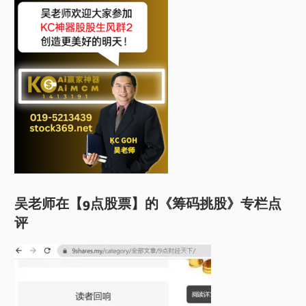
吴老师在【9点股票】的《筹码挑股》专栏点
评