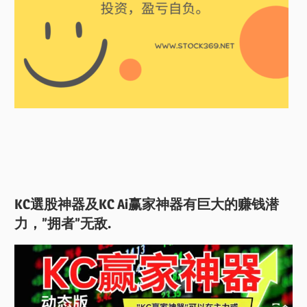
KC選股神器及KC Ai赢家神器有巨大的赚钱潜
力，”拥者”无敌.