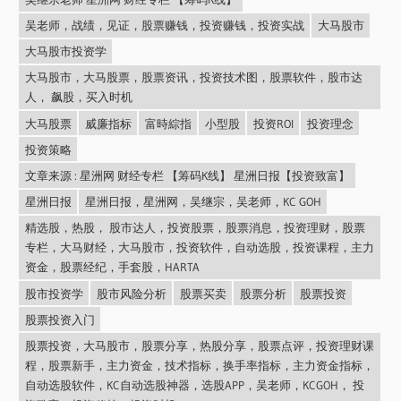
吴老师，战绩，见证，股票赚钱，投资赚钱，投资实战
大马股市
大马股市投资学
大马股市，大马股票，股票资讯，投资技术图，股票软件，股市达
人， 飙股，买入时机
大马股票
威廉指标
富時綜指
小型股
投资ROI
投资理念
投资策略
文章来源 : 星洲网 财经专栏 【筹码K线】 星洲日报【投资致富】
星洲日报
星洲日报，星洲网，吴继宗，吴老师，KC GOH
精选股，热股， 股市达人，投资股票，股票消息，投资理财，股票
专栏，大马财经，大马股市，投资软件，自动选股，投资课程，主力
资金，股票经纪，手套股，HARTA
股市投资学
股市风险分析
股票买卖
股票分析
股票投资
股票投资入门
股票投资，大马股市，股票分享，热股分享，股票点评，投资理财课
程，股票新手，主力资金，技术指标，换手率指标，主力资金指标，
自动选股软件，KC自动选股神器，选股APP，吴老师，KCGOH， 投