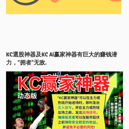
KC選股神器及KC Ai赢家神器有巨大的赚钱潜
力，”拥者”无敌.