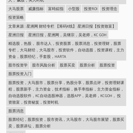
人， 飙股，买入时机
大马股票
威廉指标
富時綜指
小型股
投资ROI
投资理念
投资策略
文章来源 : 星洲网 财经专栏 【筹码K线】 星洲日报【投资致富】
星洲日报
星洲日报，星洲网，吴继宗，吴老师，KC GOH
精选股，热股， 股市达人，投资股票，股票消息，投资理财，股票
专栏，大马财经，大马股市，投资软件，自动选股，投资课程，主力
资金，股票经纪，手套股，HARTA
股市投资学
股市风险分析
股票买卖
股票分析
股票投资
股票投资入门
股票投资，大马股市，股票分享，热股分享，股票点评，投资理财课
程，股票新手，主力资金，技术指标，换手率指标，主力资金指标，
自动选股软件，KC自动选股神器，选股APP，吴老师，KCGOH， 投
资致富，投资秘笈，投资时机
股票消息
股票经纪，股票投资，股市资讯，大马股市，大马股市展望，股票买
卖，股票讲坛，股票分析