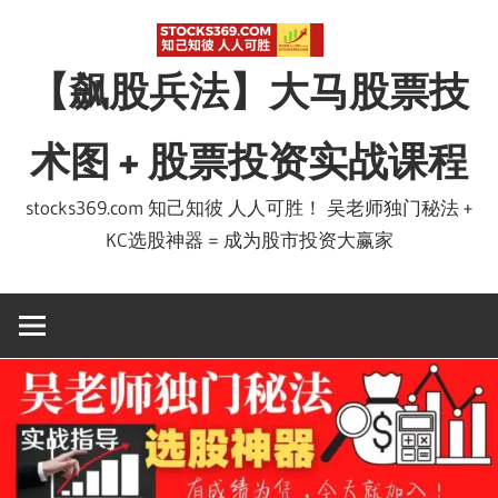
Skip
to
【飙股兵法】大马股票技
content
术图 + 股票投资实战课程
stocks369.com 知己知彼 人人可胜！ 吴老师独门秘法 +
KC选股神器 = 成为股市投资大赢家