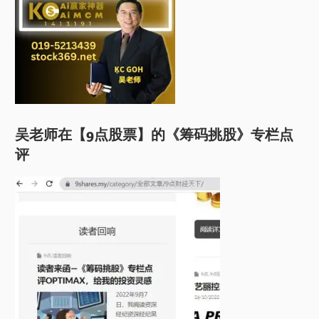
吴老师在【9点股票】的《筹码挑股》专栏点
评