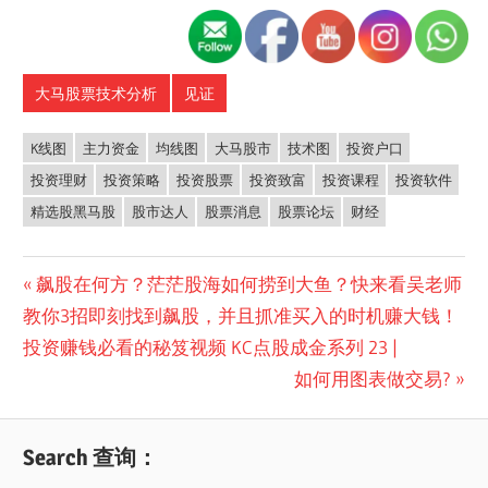
大马股票技术分析
见证
K线图
主力资金
均线图
大马股市
技术图
投资户口
投资理财
投资策略
投资股票
投资致富
投资课程
投资软件
精选股黑马股
股市达人
股票消息
股票论坛
财经
Post
Previous
飙股在何方？茫茫股海如何捞到大鱼？快来看吴老师
Post:
教你3招即刻找到飙股，并且抓准买入的时机赚大钱！
navigation
投资赚钱必看的秘笈视频 KC点股成金系列 23 |
Next
如何用图表做交易?
Post:
Search 查询：