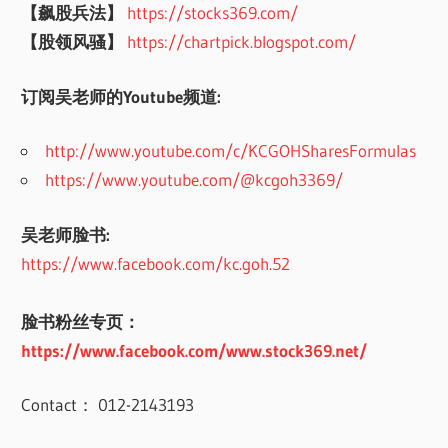
【飙股兵法】
https://stocks369.com/
【股领风骚】
https://chartpick.blogspot.com/
订阅吴老师的Youtube频道:
http://www.youtube.com/c/KCGOHSharesFormulas
https://www.youtube.com/@kcgoh3369/
吴老师脸书:
https://www.facebook.com/kc.goh.52
脸书粉丝专页：
https://www.facebook.com/www.stock369.net/
Contact： 012-2143193