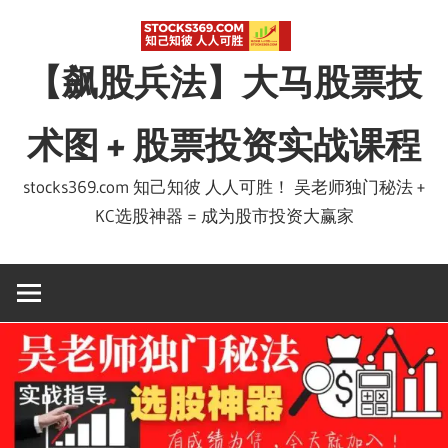
Skip
to
【飙股兵法】大马股票技
content
术图 + 股票投资实战课程
stocks369.com 知己知彼 人人可胜！ 吴老师独门秘法 +
KC选股神器 = 成为股市投资大赢家