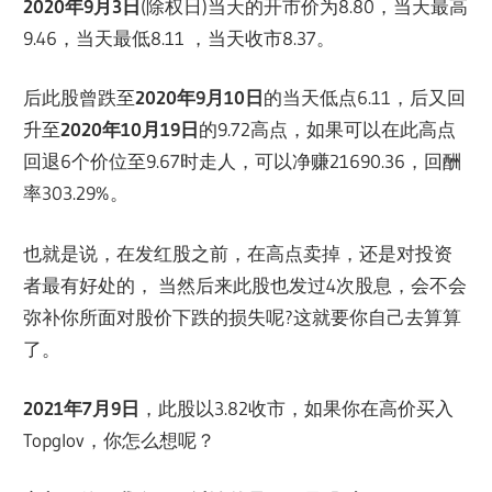
2020年9月3日
(除权日)当天的开市价为8.80，当天最高
9.46，当天最低8.11 ，当天收市8.37。
后此股曾跌至
2020年9月10日
的当天低点6.11，后又回
升至
2020年10月19日
的9.72高点，如果可以在此高点
回退6个价位至9.67时走人，可以净赚21690.36，回酬
率303.29%。
也就是说，在发红股之前，在高点卖掉，还是对投资
者最有好处的， 当然后来此股也发过4次股息，会不会
弥补你所面对股价下跌的损失呢?这就要你自己去算算
了。
2021年7月9日
，此股以3.82收市，如果你在高价买入
Topglov，你怎么想呢？