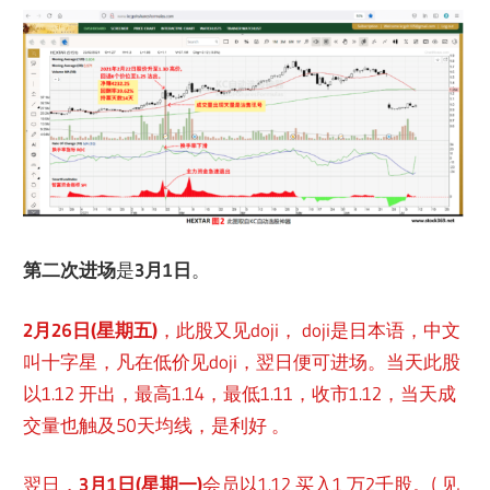
第二次进场
是
3月1日
。
2月26日(星期五)
，此股又见doji， doji是日本语，中文
叫十字星，凡在低价见doji，翌日便可进场。当天此股
以1.12 开出，最高1.14，最低1.11，收市1.12，当天成
交量也触及50天均线，是利好 。
翌日，
3月1日(星期一)
会员以1.12 买入1 万2千股。( 见