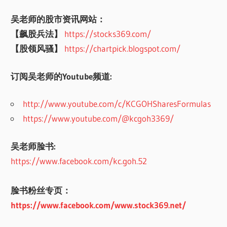
吴老师的股市资讯网站：
【飙股兵法】
https://stocks369.com/
【股领风骚】
https://chartpick.blogspot.com/
订阅吴老师的Youtube频道:
http://www.youtube.com/c/KCGOHSharesFormulas
https://www.youtube.com/@kcgoh3369/
吴老师脸书:
https://www.facebook.com/kc.goh.52
脸书粉丝专页：
https://www.facebook.com/www.stock369.net/