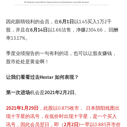
因此眼睛锐利的会员，在
6月1日
以1.45买入1万2千
股，并且在
6月14日
以1.66沽售，净赚2304.66， 回酬
率13.17%。
季度业绩报告的一句有利的话，也可以让股友赚钱，
股市处处是黄金啊！
让我们看看过去Hextar 如何表现？
第一次进场
机会是
2021年2月2日
。
2021年1月29日
，此股以0.875收市， 日本阴阳线图出
现十字星的讯号，在低价时出现十字星，是一个买入
讯号，因此会员翌日，即（
2月2日
)一早以0.885开市价