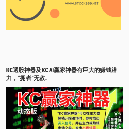
KC選股神器及KC Ai赢家神器有巨大的赚钱潜
力，”拥者”无敌.