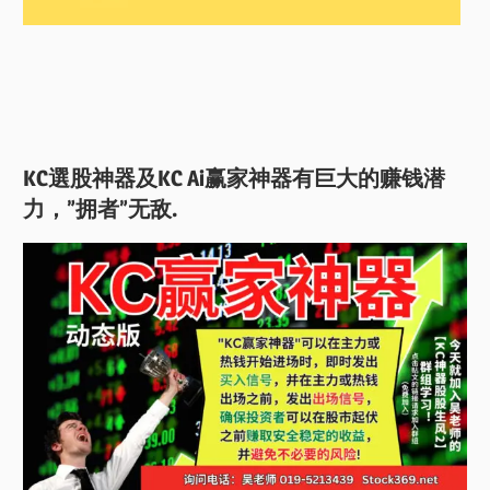
KC選股神器及KC Ai赢家神器有巨大的赚钱潜
力，”拥者”无敌.