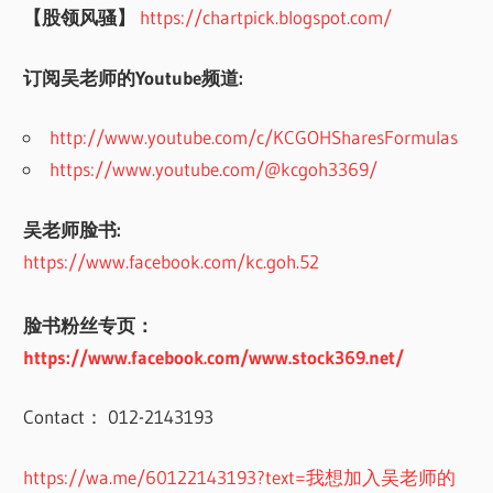
【股领风骚】
https://chartpick.blogspot.com/
订阅吴老师的Youtube频道:
http://www.youtube.com/c/KCGOHSharesFormulas
https://www.youtube.com/@kcgoh3369/
吴老师脸书:
https://www.facebook.com/kc.goh.52
脸书粉丝专页：
https://www.facebook.com/www.stock369.net/
Contact： 012-2143193
https://wa.me/60122143193?text=我想加入吴老师的