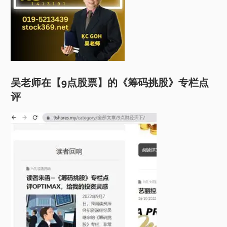
吴老师在【9点股票】的《筹码挑股》专栏点
评