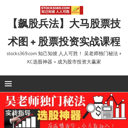
Skip
to
【飙股兵法】大马股票技
content
术图 + 股票投资实战课程
stocks369.com 知己知彼 人人可胜！ 吴老师独门秘法 +
KC选股神器 = 成为股市投资大赢家