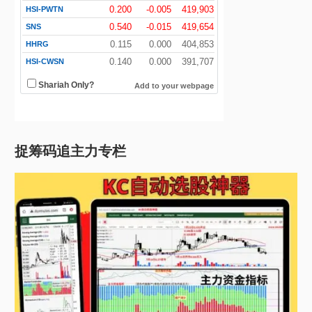
捉筹码追主力专栏