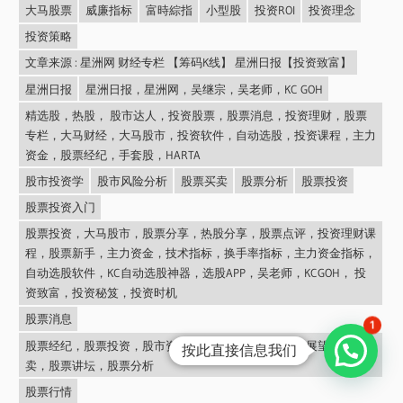
大马股票
威廉指标
富時綜指
小型股
投资ROI
投资理念
投资策略
文章来源 : 星洲网 财经专栏 【筹码K线】 星洲日报【投资致富】
星洲日报
星洲日报，星洲网，吴继宗，吴老师，KC GOH
精选股，热股， 股市达人，投资股票，股票消息，投资理财，股票
专栏，大马财经，大马股市，投资软件，自动选股，投资课程，主力
资金，股票经纪，手套股，HARTA
股市投资学
股市风险分析
股票买卖
股票分析
股票投资
股票投资入门
股票投资，大马股市，股票分享，热股分享，股票点评，投资理财课
程，股票新手，主力资金，技术指标，换手率指标，主力资金指标，
自动选股软件，KC自动选股神器，选股APP，吴老师，KCGOH， 投
资致富，投资秘笈，投资时机
股票消息
1
股票经纪，股票投资，股市资讯，大马股市，大马股市展望，股票买
按此直接信息我们
卖，股票讲坛，股票分析
股票行情