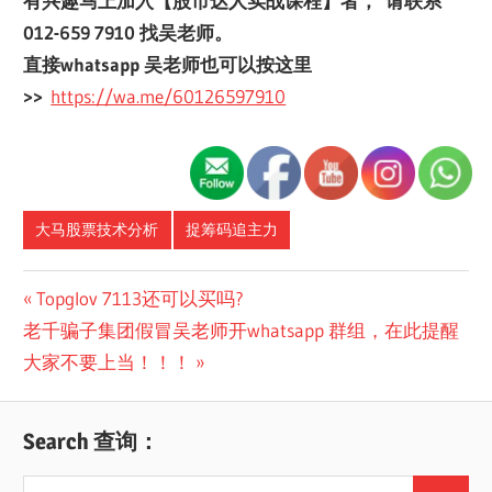
有兴趣马上加入【股市达人实战课程】者， 请联系
012-659 7910 找吴老师。
直接whatsapp 吴老师也可以按这里
>>
https://wa.me/60126597910
大马股票技术分析
捉筹码追主力
Post
Previous
Topglov 7113还可以买吗?
Next
Post:
老千骗子集团假冒吴老师开whatsapp 群组，在此提醒
navigation
Post:
大家不要上当！！！
Search 查询：
Search