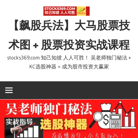
Skip
to
【飙股兵法】大马股票技
content
术图 + 股票投资实战课程
stocks369.com 知己知彼 人人可胜！ 吴老师独门秘法 +
KC选股神器 = 成为股市投资大赢家