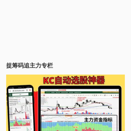
捉筹码追主力专栏