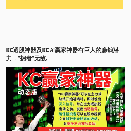
KC選股神器及KC Ai赢家神器有巨大的赚钱潜
力，”拥者”无敌.