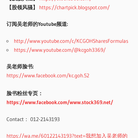
【股领风骚】
https://chartpick.blogspot.com/
订阅吴老师的Youtube频道:
http://www.youtube.com/c/KCGOHSharesFormulas
https://www.youtube.com/@kcgoh3369/
吴老师脸书:
https://www.facebook.com/kc.goh.52
脸书粉丝专页：
https://www.facebook.com/www.stock369.net/
Contact： 012-2143193
https://wa.me/60122143193?text=我想加入吴老师的