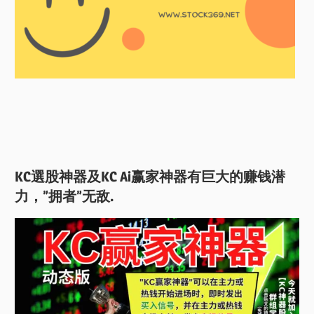
KC選股神器及KC Ai赢家神器有巨大的赚钱潜
力，”拥者”无敌.