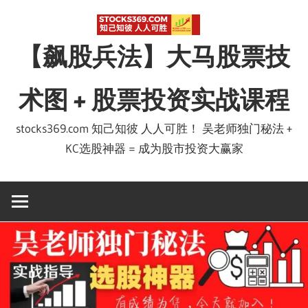
Skip
to
【飙股兵法】大马股票技
content
术图 + 股票投资实战课程
stocks369.com 知己知彼 人人可胜！ 吴老师独门秘法 +
KC选股神器 = 成为股市投资大赢家