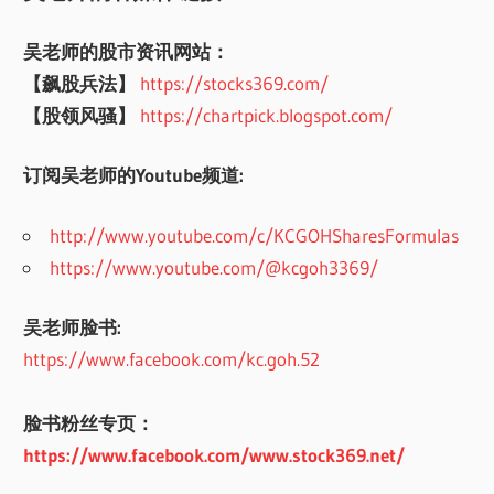
吴老师的股市资讯网站：
【飙股兵法】
https://stocks369.com/
【股领风骚】
https://chartpick.blogspot.com/
订阅吴老师的Youtube频道:
http://www.youtube.com/c/KCGOHSharesFormulas
https://www.youtube.com/@kcgoh3369/
吴老师脸书:
https://www.facebook.com/kc.goh.52
脸书粉丝专页：
https://www.facebook.com/www.stock369.net/