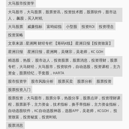
大马股市投资学
大马股市，大马股票，股票资讯，投资技术图，股票软件，股市达
人， 飙股，买入时机
大马股票
威廉指标
富時綜指
小型股
投资ROI
投资理念
投资策略
文章来源 : 星洲网 财经专栏 【筹码K线】 星洲日报【投资致富】
星洲日报
星洲日报，星洲网，吴继宗，吴老师，KC GOH
精选股，热股， 股市达人，投资股票，股票消息，投资理财，股票
专栏，大马财经，大马股市，投资软件，自动选股，投资课程，主力
资金，股票经纪，手套股，HARTA
股市投资学
股市风险分析
股票买卖
股票分析
股票投资
股票投资入门
股票投资，大马股市，股票分享，热股分享，股票点评，投资理财课
程，股票新手，主力资金，技术指标，换手率指标，主力资金指标，
自动选股软件，KC自动选股神器，选股APP，吴老师，KCGOH， 投
资致富，投资秘笈，投资时机
股票消息