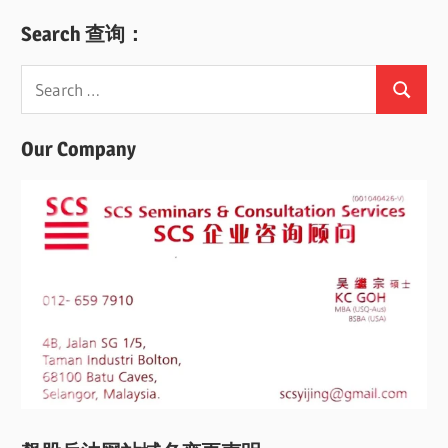
navigation
Search 查询：
Search
Search
for:
Our Company