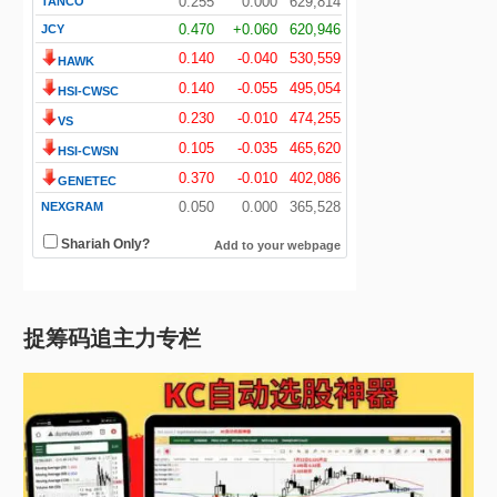
捉筹码追主力专栏