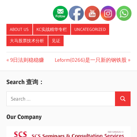
ABOUT US
KC实战精华专栏
UNCATEGORIZED
大马股票技术分析
见证
Post
Previous
Next
9日法则稳稳赚
Leform(0266)是一只新的钢铁股
Post:
Post:
navigation
Search 查询：
Search
Search
for:
Our Company