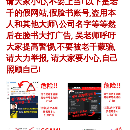
请大家小心,不要上当! 以下是老
千的假网站,假脸书账号,盗用本
人和其他大师\公司名字等等然
后在脸书大打广告, 吴老师呼吁
大家提高警惕,不要被老千蒙骗,
请大力举报, 请大家要小心,自己
照顾自己!