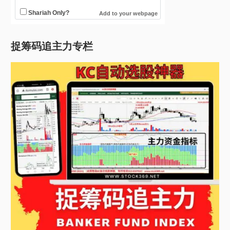
捉筹码追主力专栏