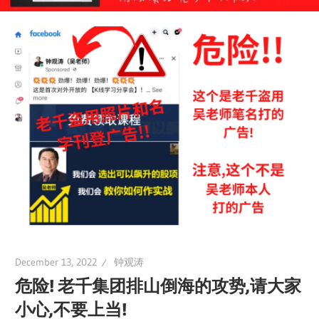
December 13, 2022
钟观涛
危险! 老千集团排山倒海的攻势,请大家
小心,不要上当!