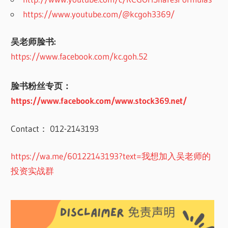
https://www.youtube.com/@kcgoh3369/
吴老师脸书:
https://www.facebook.com/kc.goh.52
脸书粉丝专页：
https://www.facebook.com/www.stock369.net/
Contact： 012-2143193
https://wa.me/60122143193?text=我想加入吴老师的
投资实战群