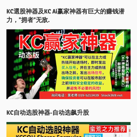
KC選股神器及KC Ai赢家神器有巨大的赚钱潜
力，”拥者”无敌.
KC自动选股神器-自动选飙升股