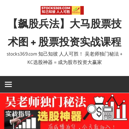
Skip
to
【飙股兵法】大马股票技
content
术图 + 股票投资实战课程
stocks369.com 知己知彼 人人可胜！ 吴老师独门秘法 +
KC选股神器 = 成为股市投资大赢家