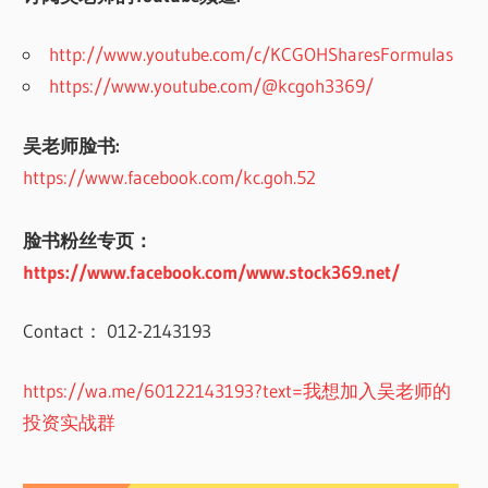
http://www.youtube.com/c/KCGOHSharesFormulas
https://www.youtube.com/@kcgoh3369/
吴老师脸书:
https://www.facebook.com/kc.goh.52
脸书粉丝专页：
https://www.facebook.com/www.stock369.net/
Contact： 012-2143193
https://wa.me/60122143193?text=我想加入吴老师的
投资实战群