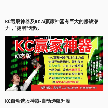
KC選股神器及KC Ai赢家神器有巨大的赚钱潜
力，”拥者”无敌.
KC自动选股神器-自动选飙升股