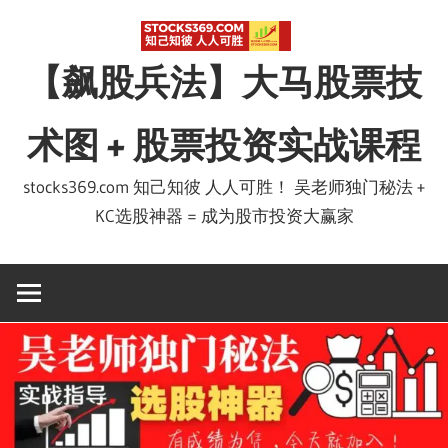
Skip
to
【飙股兵法】大马股票技
content
术图 + 股票投资实战课程
stocks369.com 知己知彼 人人可胜！ 吴老师独门秘法 +
KC选股神器 = 成为股市投资大赢家