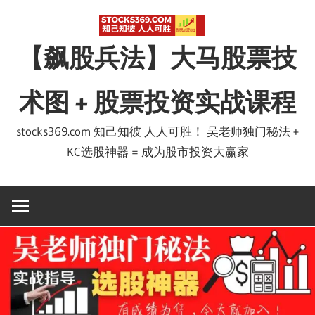
Skip
to
【飙股兵法】大马股票技
content
术图 + 股票投资实战课程
stocks369.com 知己知彼 人人可胜！ 吴老师独门秘法 +
KC选股神器 = 成为股市投资大赢家