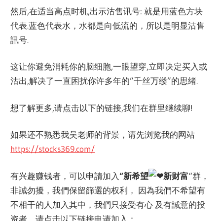
然后,在适当高点时机,出示沽售讯号: 就是用蓝色方块
代表.蓝色代表水，水都是向低流的，所以是明显沽售
訊号.
这让你避免消耗你的脑细胞,一眼望穿,立即决定买入或
沽出,解决了一直困扰你许多年的”千丝万缕”的思绪.
想了解更多,请点击以下的链接,我们在群里继续聊!
如果还不熟悉我吴老师的背景，请先浏览我的网站
https://stocks369.com/
有兴趣赚钱者，可以申請加入
“新希望
新财富
“群，
非誠勿擾，我們保留篩選的权利， 因為我們不希望有
不相干的人加入其中，我們只接受有心 及有誠意的投
资者，请点击以下链接申请加入：