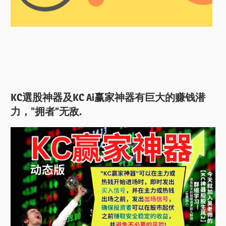
KC選股神器及KC Ai赢家神器有巨大的赚钱潜
力，”拥者”无敌.