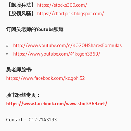
【飙股兵法】
https://stocks369.com/
【股领风骚】
https://chartpick.blogspot.com/
订阅吴老师的Youtube频道:
http://www.youtube.com/c/KCGOHSharesFormulas
https://www.youtube.com/@kcgoh3369/
吴老师脸书:
https://www.facebook.com/kc.goh.52
脸书粉丝专页：
https://www.facebook.com/www.stock369.net/
Contact： 012-2143193