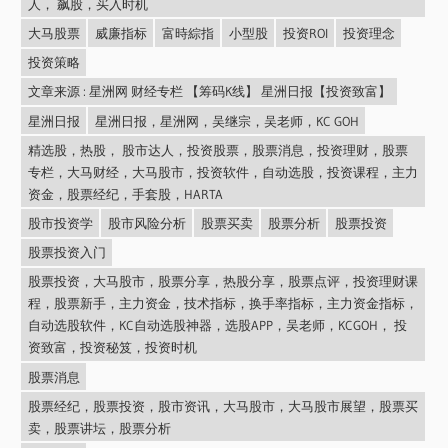
人， 飙股，买入时机
大马股票
威廉指标
富時綜指
小型股
投资ROI
投资理念
投资策略
文章来源 : 星洲网 财经专栏 【筹码K线】 星洲日报【投资致富】
星洲日报
星洲日报，星洲网，吴继宗，吴老师，KC GOH
精选股，热股， 股市达人，投资股票，股票消息，投资理财，股票
专栏，大马财经，大马股市，投资软件，自动选股，投资课程，主力
资金，股票经纪，手套股，HARTA
股市投资学
股市风险分析
股票买卖
股票分析
股票投资
股票投资入门
股票投资，大马股市，股票分享，热股分享，股票点评，投资理财课
程，股票新手，主力资金，技术指标，换手率指标，主力资金指标，
自动选股软件，KC自动选股神器，选股APP，吴老师，KCGOH， 投
资致富，投资秘笈，投资时机
股票消息
股票经纪，股票投资，股市资讯，大马股市，大马股市展望，股票买
卖，股票讲坛，股票分析