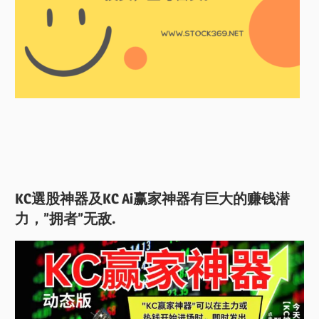
KC選股神器及KC Ai赢家神器有巨大的赚钱潜
力，”拥者”无敌.