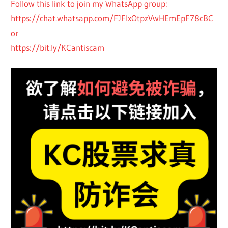
Follow this link to join my WhatsApp group:
https://chat.whatsapp.com/FJFIxOtpzVwHEmEpF78cBC
or
https://bit.ly/KCantiscam