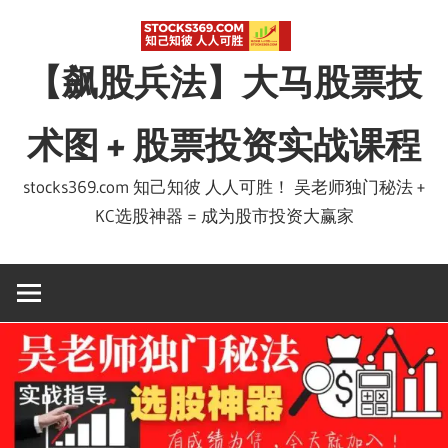
Skip
to
【飙股兵法】大马股票技
content
术图 + 股票投资实战课程
stocks369.com 知己知彼 人人可胜！ 吴老师独门秘法 +
KC选股神器 = 成为股市投资大赢家