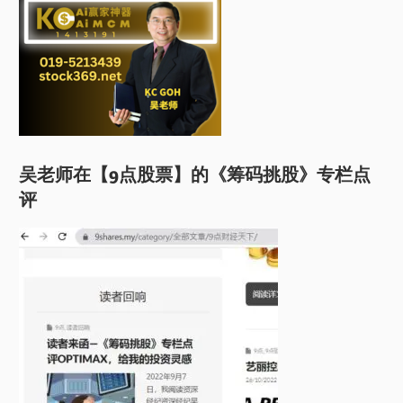
吴老师在【9点股票】的《筹码挑股》专栏点
评