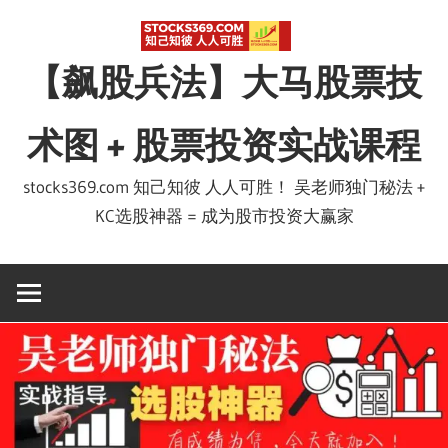
Skip
to
【飙股兵法】大马股票技
content
术图 + 股票投资实战课程
stocks369.com 知己知彼 人人可胜！ 吴老师独门秘法 +
KC选股神器 = 成为股市投资大赢家