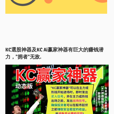
KC選股神器及KC Ai赢家神器有巨大的赚钱潜
力，”拥者”无敌.