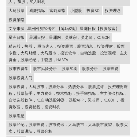
人， 飙股，买入时机
大马股票
威廉指标
富時綜指
小型股
投资ROI
投资理念
投资策略
文章来源 : 星洲网 财经专栏 【筹码K线】 星洲日报【投资致富】
星洲日报
星洲日报，星洲网，吴继宗，吴老师，KC GOH
精选股，热股， 股市达人，投资股票，股票消息，投资理财，股票
专栏，大马财经，大马股市，投资软件，自动选股，投资课程，主力
资金，股票经纪，手套股，HARTA
股市投资学
股市风险分析
股票买卖
股票分析
股票投资
股票投资入门
股票投资，大马股市，股票分享，热股分享，股票点评，投资理财课
程，股票新手，主力资金，技术指标，换手率指标，主力资金指标，
自动选股软件，KC自动选股神器，选股APP，吴老师，KCGOH， 投
资致富，投资秘笈，投资时机
股票消息
股票经纪，股票投资，股市资讯，大马股市，大马股市展望，股票买
卖，股票讲坛，股票分析