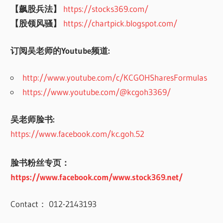
【飙股兵法】
https://stocks369.com/
【股领风骚】
https://chartpick.blogspot.com/
订阅吴老师的Youtube频道:
http://www.youtube.com/c/KCGOHSharesFormulas
https://www.youtube.com/@kcgoh3369/
吴老师脸书:
https://www.facebook.com/kc.goh.52
脸书粉丝专页：
https://www.facebook.com/www.stock369.net/
Contact： 012-2143193