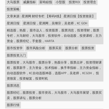
大马股票
威廉指标
富時綜指
小型股
投资ROI
投资理念
投资策略
文章来源 : 星洲网 财经专栏 【筹码K线】 星洲日报【投资致富】
星洲日报
星洲日报，星洲网，吴继宗，吴老师，KC GOH
精选股，热股， 股市达人，投资股票，股票消息，投资理财，股票
专栏，大马财经，大马股市，投资软件，自动选股，投资课程，主力
资金，股票经纪，手套股，HARTA
股市投资学
股市风险分析
股票买卖
股票分析
股票投资
股票投资入门
股票投资，大马股市，股票分享，热股分享，股票点评，投资理财课
程，股票新手，主力资金，技术指标，换手率指标，主力资金指标，
自动选股软件，KC自动选股神器，选股APP，吴老师，KCGOH， 投
资致富，投资秘笈，投资时机
股票消息
股票经纪，股票投资，股市资讯，大马股市，大马股市展望，股票买
卖，股票讲坛，股票分析
股票行情