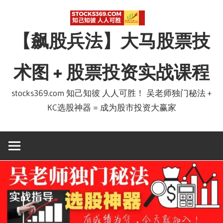
Skip
to
【飙股兵法】大马股票技
content
术图 + 股票投资实战课程
stocks369.com 知己知彼 人人可胜！ 吴老师独门秘法 +
KC选股神器 = 成为股市投资大赢家