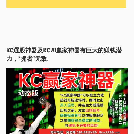
KC選股神器及KC Ai赢家神器有巨大的赚钱潜
力，”拥者”无敌.