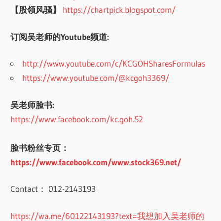
【股领风骚】
https://chartpick.blogspot.com/
订阅吴老师的Youtube频道:
http://www.youtube.com/c/KCGOHSharesFormulas
https://www.youtube.com/@kcgoh3369/
吴老师脸书:
https://www.facebook.com/kc.goh.52
脸书粉丝专页：
https://www.facebook.com/www.stock369.net/
Contact： 012-2143193
https://wa.me/60122143193?text=我想加入吴老师的