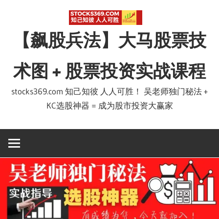
Skip
to
【飙股兵法】大马股票技
content
术图 + 股票投资实战课程
stocks369.com 知己知彼 人人可胜！ 吴老师独门秘法 +
KC选股神器 = 成为股市投资大赢家