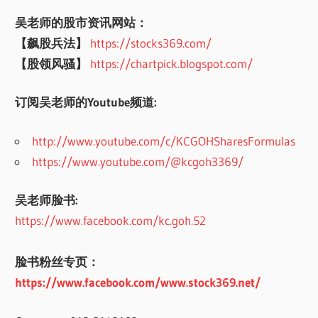
吴老师的股市资讯网站：
【飙股兵法】
https://stocks369.com/
【股领风骚】
https://chartpick.blogspot.com/
订阅吴老师的Youtube频道:
http://www.youtube.com/c/KCGOHSharesFormulas
https://www.youtube.com/@kcgoh3369/
吴老师脸书:
https://www.facebook.com/kc.goh.52
脸书粉丝专页：
https://www.facebook.com/www.stock369.net/