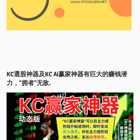
KC選股神器及KC Ai赢家神器有巨大的赚钱潜
力，”拥者”无敌.