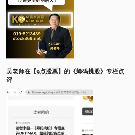
吴老师在【9点股票】的《筹码挑股》专栏点
评