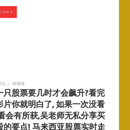
>>>
021
钟观涛
一只股票要几时才会飙升?看完
影片你就明白了, 如果一次没看
重看会有所获,吴老师无私分享买
股的要点! 马来西亚股票实时走