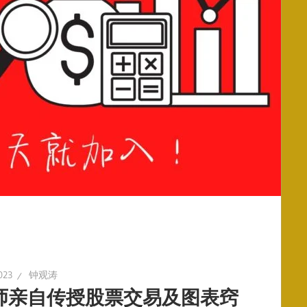
023
钟观涛
师亲自传授股票交易及图表窍