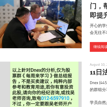
门，
即提
开心的学
会无往不
继续阅读 
August 10,
11日
Dnex 
的群组分
学员自然是