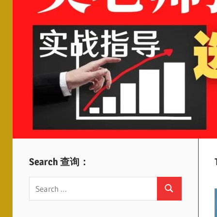
Search 查询：
Search
Search
for: