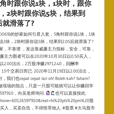
5角时跟你说1块，1块时，跟你
块，2块时跟你说5块，结果到
5后就滑落了?
om (0069)的炒家如何引君入瓮，5角时跟你说1块，1块
说3块，2块时跟你说5块，结果到2.05后就滑落了?
家，不靠谱 ，发达靠威廉主力指标，安全，可靠，
廉主力图者可以在2020年10月30日以0.50买入，
日以2.00沽出，2万股净赚29712.40，回酬率
%，15个交易日而已. 2020年11月19日以2.00沽出，
epat lari oh! Boleh kah? faham?
做现场的指点，只是一只股可能就可以让你赚回学
97910，向吴老师询问.
也可以直接按此
hone=60126597910&text=hi%20pls%20pm%20股
入，买卖自负，不得怪罪他人. #股票 #大马股市