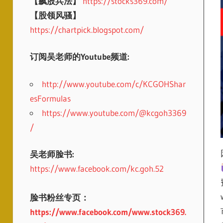
【飙股兵法】
https://stocks369.com/
【股领风骚】
https://chartpick.blogspot.com/
订阅吴老师的Youtube频道:
http://www.youtube.com/c/KCGOHShar
esFormulas
https://www.youtube.com/@kcgoh3369
/
吴老师脸书:
https://www.facebook.com/kc.goh.52
脸书粉丝专页：
https://www.facebook.com/www.stock369.