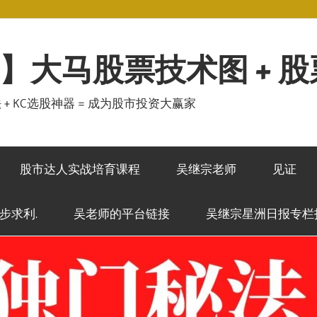
】大马股票技术图 + 
秘法 + KC选股神器 = 成为股市投资大赢家
股市达人实战培育课程
吴继宗老师
见证
稳步求利.
吴老师的平台链接
吴继宗星洲日报专栏