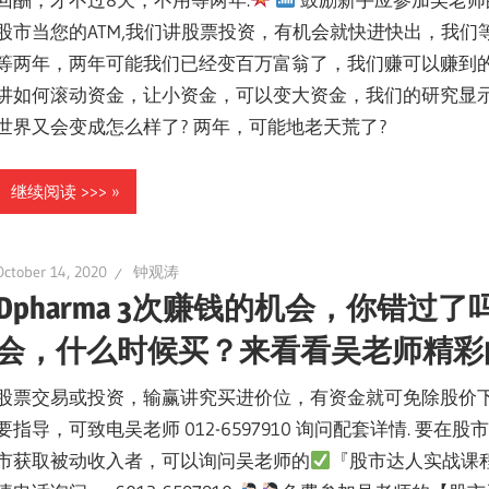
股市当您的ATM,我们讲股票投资，有机会就快进快出，我
等两年，两年可能我们已经变百万富翁了，我们赚可以赚到的钱，
讲如何滚动资金，让小资金，可以变大资金，我们的研究显示
世界又会变成怎么样了? 两年，可能地老天荒了?
继续阅读 >>>
October 14, 2020
钟观涛
Dpharma 3次赚钱的机会，你错
会，什么时候买？来看看吴老师精彩
股票交易或投资，输赢讲究买进价位，有资金就可免除股价下
要指导，可致电吴老师 012-6597910 询问配套详情. 
市获取被动收入者，可以询问吴老师的
『股市达人实战课