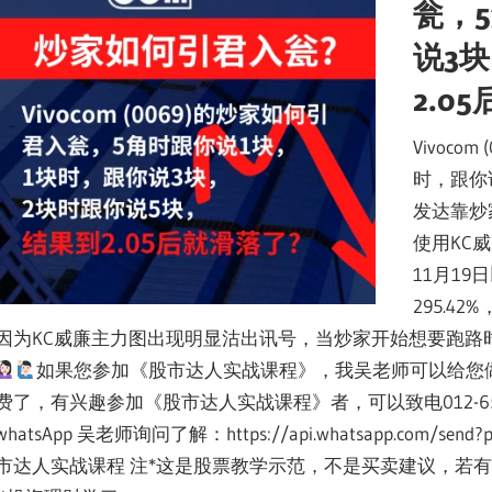
瓮，
说3
2.0
Vivoc
时，跟你
发达靠炒
使用KC威
11月19
295.42
因为KC威廉主力图出现明显沽出讯号，当炒家开始想要跑路时，我们也cepat c
如果您参加《股市达人实战课程》，我吴老师可以给您
费了，有兴趣参加《股市达人实战课程》者，可以致电012-65
whatsApp 吴老师询问了解：https://api.whatsapp.com/send?p
市达人实战课程 注*这是股票教学示范，不是买卖建议，若有买