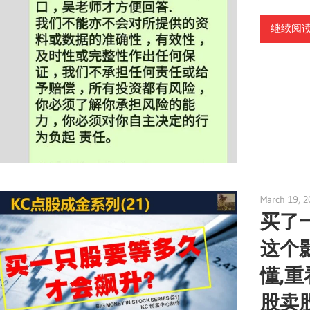
继续阅读 
March 19, 2
买了
这个
懂,
股卖