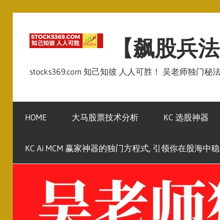
Skip
to
【飙股兵法
content
stocks369.com 知己知彼 人人可胜！ 吴老师独门
HOME
大马股票技术分析
KC 选股神器
KC Ai MCM 赢家神器的独门方程式, 引领你在股海中