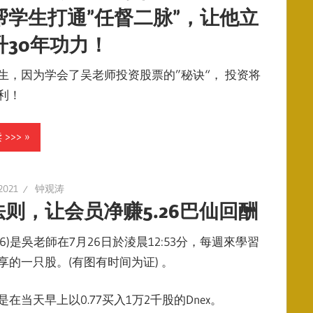
帮学生打通”任督二脉”，让他立
升30年功力！
生，因为学会了吴老师投资股票的”秘诀“， 投资将
利！
>>>
 2021
钟观涛
法则，让会员净赚5.26巴仙回酬
(4456)是吳老師在7月26日於淩晨12:53分，每週來學習
享的一只股。(有图有时间为证) 。
在当天早上以0.77买入1万2千股的Dnex。