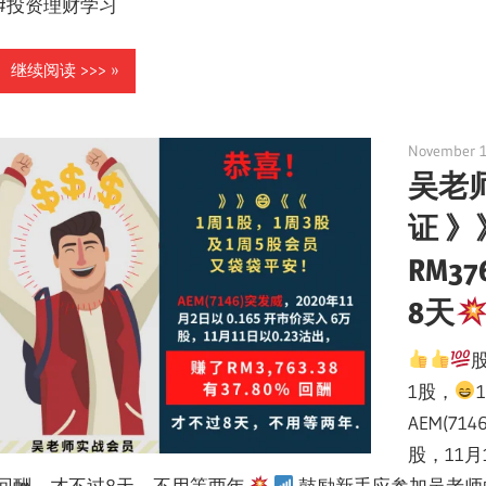
#投资理财学习
继续阅读 >>>
November 1
吴老
证 》
RM37
8天
1股，
AEM(71
股，11月1
回酬，才不过8天，不用等两年.
鼓励新手应参加吴老师