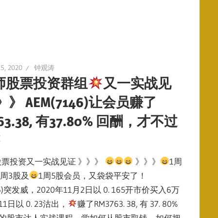
5, 2020
钟观涛
师股票投资群组
又一实战见
》》 AEM(7146)让会员赚了
63.38, 有37.80% 回酬，才不过
股票投资又一实战见证 》》》
》》》
1周
1周3股及
1周5股会员，又袋袋平安了！
46)突发威，2020年11月2日以 0. 165开市价买入6万
1日以 0. 23沽出，
赚了RM3763. 38, 有 37. 80%
的股市达人实战课程，学如何从股市取钱，如何把