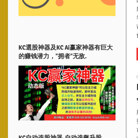
KC選股神器及KC Ai赢家神器有巨大
的赚钱潜力，”拥者”无敌.
KC自动选股神器-自动选飙升股